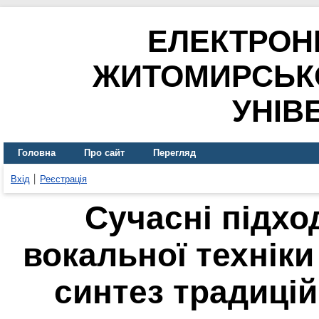
ЕЛЕКТРОН
ЖИТОМИРСЬК
УНІВ
Головна
Про сайт
Перегляд
Вхід
Реєстрація
Сучасні підх
вокальної техніки
синтез традицій