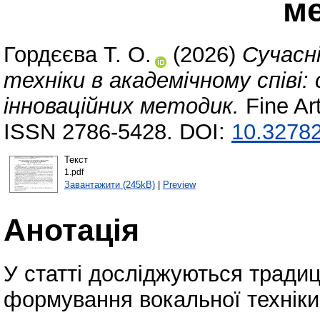
м
Гордєєва Т. О.
(2026)
Сучасні
техніки в академічному співі
інноваційних методик.
Fine Ar
ISSN 2786-5428. DOI:
10.32782
Текст
1.pdf
Завантажити (245kB)
|
Preview
Анотація
У статті досліджуються традиці
формування вокальної техніки 