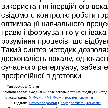
використання інерційного вок
свідомого контролю роботи гор
оптимізації навчального процес
травм і формуванню у співака
розуміння процесів, що відбув
Такий синтез методик дозволяє
досконалість вокалу, одночас
сучасного репертуару, забезпе
професійної підготовки.
Тип ресурсу:
Стаття
Ключові слова:
академічний спів, вокальна техніка, традиційні метод
Класифікатор:
M Музика
>
MT Музичні вказівки і вивчення
Відділи:
Інститут педагогіки
>
Кафедра мистецької освіти