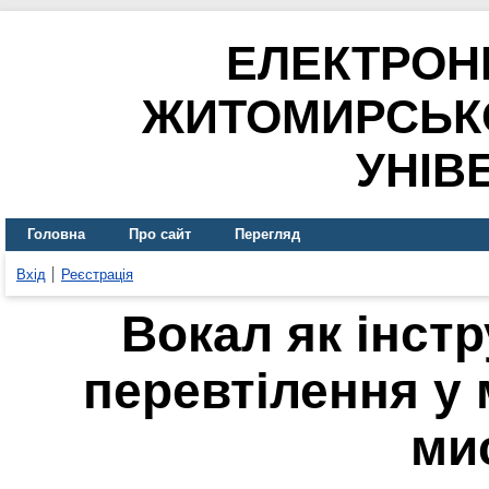
ЕЛЕКТРОН
ЖИТОМИРСЬК
УНІВ
Головна
Про сайт
Перегляд
Вхід
Реєстрація
Вокал як інст
перевтілення у
ми