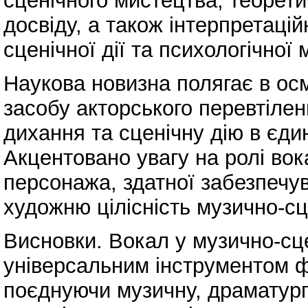
сценічного мистецтва, теорет
досвіду, а також інтерпретацій
сценічної дії та психологічної 
Наукова новизна полягає в осм
засобу акторського перевтілен
дихання та сценічну дію в єди
Акцентовано увагу на ролі вок
персонажа, здатної забезпечув
художню цілісність музично-сц
Висновки. Вокал у музично-сц
універсальним інструментом ф
поєднуючи музичну, драматургі