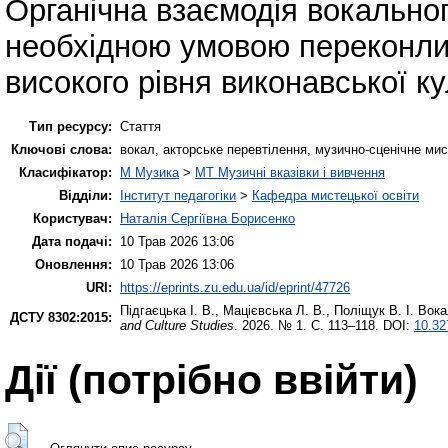
Органічна взаємодія вокальног
необхідною умовою переконлив
високого рівня виконавської к
Тип ресурсу:
Стаття
Ключові слова:
вокал, акторське перевтілення, музично-сценічне мис
Класифікатор:
M Музика
>
MT Музичні вказівки і вивчення
Відділи:
Інститут педагогіки
>
Кафедра мистецької освіти
Користувач:
Наталія Сергіївна Борисенко
Дата подачі:
10 Трав 2026 13:06
Оновлення:
10 Трав 2026 13:06
URI:
https://eprints.zu.edu.ua/id/eprint/47726
Підгаєцька І. В.
,
Мацієвська Л. В.
,
Поліщук В. І.
Вокал
ДСТУ 8302:2015:
and Culture Studies
. 2026. № 1. С. 113–118. DOI:
10.32
Дії ​​(потрібно ввійти)