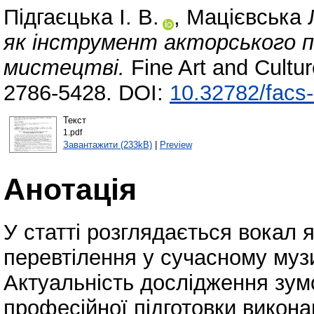
Підгаєцька І. В.
,
Мацієвська Л
як інструмент акторського п
мистецтві.
Fine Art and Cultu
2786-5428. DOI:
10.32782/facs
Текст
1.pdf
Завантажити (233kB)
|
Preview
Анотація
У статті розглядається вокал 
перевтілення у сучасному муз
Актуальність дослідження зум
професійної підготовки викона