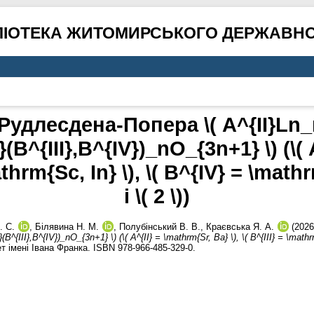
ЛІОТЕКА ЖИТОМИРСЬКОГО ДЕРЖАВНО
Рудлесдена-Попера \( A^{II}Ln_n
1}(B^{III},B^{IV})_nO_{3n+1} \) (\(
athrm{Sc, In} \), \( B^{IV} = \mathrm
і \( 2 \))
. С.
,
Білявина Н. М.
,
Полубінський В. В.
,
Краєвська Я. А.
(202
(B^{III},B^{IV})_nO_{3n+1} \) (\( A^{II} = \mathrm{Sr, Ba} \), \( B^{III} = \mathr
імені Івана Франка. ISBN 978-966-485-329-0.