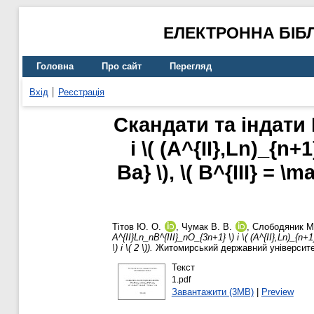
ЕЛЕКТРОННА БІБ
Головна
Про сайт
Перегляд
Вхід
Реєстрація
Скандати та індати 
і \( (A^{II},Ln)_{n+
Ba} \), \( B^{III} = \m
Тітов Ю. О.
,
Чумак В. В.
,
Слободяник М
A^{II}Ln_nB^{III}_nO_{3n+1} \) і \( (A^{II},Ln)_{n+1}
\) і \( 2 \)).
Житомирський державний університет 
Текст
1.pdf
Завантажити (3MB)
|
Preview