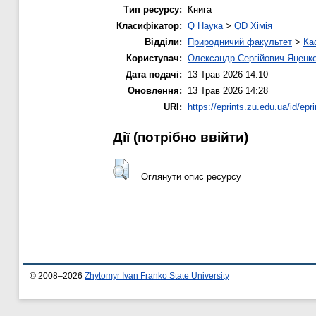
Тип ресурсу:
Книга
Класифікатор:
Q Наука
>
QD Хімія
Відділи:
Природничий факультет
>
Ка
Користувач:
Олександр Сергійович Яценк
Дата подачі:
13 Трав 2026 14:10
Оновлення:
13 Трав 2026 14:28
URI:
https://eprints.zu.edu.ua/id/epr
Дії ​​(потрібно ввійти)
Оглянути опис ресурсу
© 2008–2026
Zhytomyr Ivan Franko State University