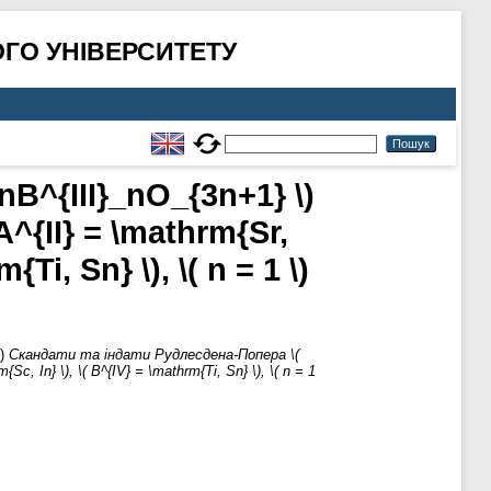
ГО УНІВЕРСИТЕТУ
B^{III}_nO_{3n+1} \)
 A^{II} = \mathrm{Sr,
{Ti, Sn} \), \( n = 1 \)
6)
Скандати та індати Рудлесдена-Попера \(
m{Sc, In} \), \( B^{IV} = \mathrm{Ti, Sn} \), \( n = 1