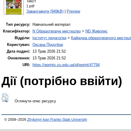
Текст
1.pdf
Завантажити (949kB)
|
Preview
Тип ресурсу:
Навчальний матеріал
Класифікатор:
N Образотворче мистецтво
>
ND Живопис
Відділи:
Інститут педагогіки
>
Кафедра образотворчого мистецт
Користувач:
Оксана Піддубна
Дата подачі:
13 Трав 2026 21:52
Оновлення:
13 Трав 2026 21:52
URI:
https://eprints.zu.edu.ua/id/eprint/47794
Дії ​​(потрібно ввійти)
Оглянути опис ресурсу
© 2008–2026
Zhytomyr Ivan Franko State University