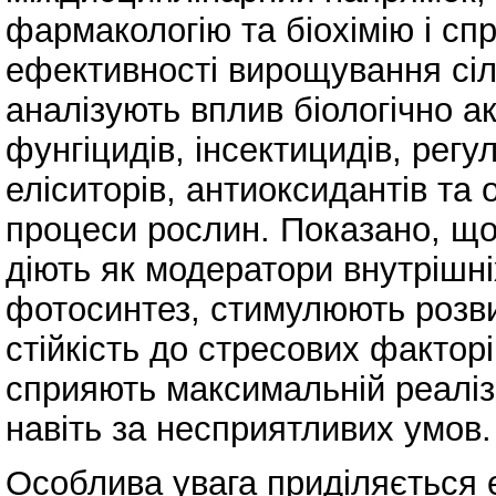
фармакологію та біохімію і с
ефективності вирощування сіл
аналізують вплив біологічно ак
фунгіцидів, інсектицидів, регу
еліситорів, антиоксидантів та 
процеси рослин. Показано, що
діють як модератори внутрішні
фотосинтез, стимулюють розви
стійкість до стресових фактор
сприяють максимальній реаліза
навіть за несприятливих умов.
Особлива увага приділяється е