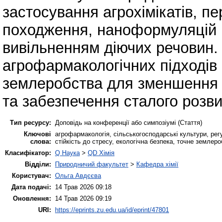
застосування агрохімікатів, п
походження, наноформуляцій і
вивільненням діючих речовин.
агрофармакологічних підходів 
землеробства для зменшення х
та забезпечення сталого розви
Тип ресурсу:
Доповідь на конференції або симпозіумі (Стаття)
Ключові
агрофармакологія, сільськогосподарські культури, регу
слова:
стійкість до стресу, екологічна безпека, точне землер
Класифікатор:
Q Наука
>
QD Хімія
Відділи:
Природничий факультет
>
Кафедра хімії
Користувач:
Ольга Авдєєва
Дата подачі:
14 Трав 2026 09:18
Оновлення:
14 Трав 2026 09:19
URI:
https://eprints.zu.edu.ua/id/eprint/47801