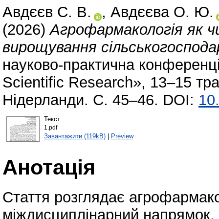
Авдєєв С. В.
,
Авдєєва О. Ю.
(2026)
Агрофармакологія як 
вирощування сільськогоспода
науково-практична конференці
Scientific Research», 13–15 тр
Нідерланди. С. 45–46. DOI:
10
Текст
1.pdf
Завантажити (119kB)
|
Preview
Анотація
Стаття розглядає агрофармако
міждисциплінарний напрямок,