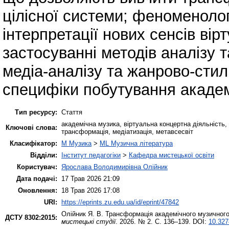
цілісної системи; феноменолог
інтерпретації нових сенсів ві
застосуванні методів аналізу т
медіа-аналізу та жанрово-сти
специфіки побутування академ
Тип ресурсу:
Стаття
академічна музика, віртуальна концертна діяльність, 
Ключові слова:
трансформація, медіатизація, метавсесвіт
Класифікатор:
M Музика
>
ML Музична література
Відділи:
Інститут педагогіки
>
Кафедра мистецької освіти
Користувач:
Ярослава Володимирівна Олійник
Дата подачі:
17 Трав 2026 21:09
Оновлення:
18 Трав 2026 17:08
URI:
https://eprints.zu.edu.ua/id/eprint/47842
Олійник Я. В.
Трансформація академічного музичного 
ДСТУ 8302:2015:
мистецькі студії
. 2026. № 2. С. 136–139. DOI:
10.327