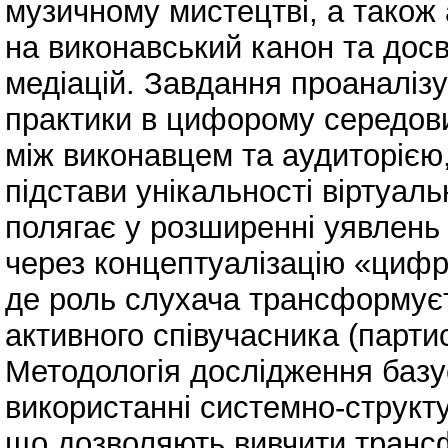
музичному мистецтві, а також 
на виконавський канон та дос
медіацій. Завдання проаналіз
практики в цифорому середови
між виконавцем та аудиторією,
підстави унікальності віртуал
полягає у розширенні уявлень 
через концептуалізацію «цифр
де роль слухача трансформуєт
активного співучасника (парти
Методологія дослідження баз
використанні системно-структу
що дозволяють вивчити транс