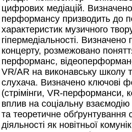
цифрових медіацій. Визначено,
перформансу призводить до по
характеристик музичного твору:
гіпермедіальності. Визначено 
концерту, розмежовано понятт
перформанс, відеоперформанс
VR/AR на виконавську школу та
слухача. Визначено ключові фо
(стрімінги, VR-перформанси, к
вплив на соціальну взаємодію 
та теоретичне обґрунтування 
діяльності як новітньої комуні