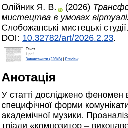
Олійник Я. В.
(2026)
Трансфо
мистецтва в умовах віртуалі
Слобожанські мистецькі студії
DOI:
10.32782/art/2026.2.23
.
Текст
1.pdf
Завантажити (226kB)
|
Preview
Анотація
У статті досліджено феномен в
специфічної форми комунікати
академічної музики. Проаналі
тріади «композитор – виконаве