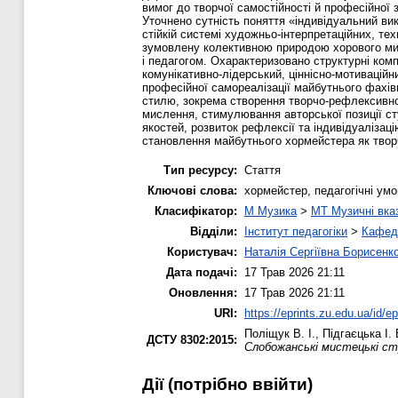
вимог до творчої самостійності й професійної з
Уточнено сутність поняття «індивідуальний ви
стійкій системі художньо-інтерпретаційних, те
зумовлену колективною природою хорового мист
і педагогом. Охарактеризовано структурні комп
комунікативно-лідерський, ціннісно-мотиваційн
професійної самореалізації майбутнього фахі
стилю, зокрема створення творчо-рефлексивног
мислення, стимулювання авторської позиції с
якостей, розвиток рефлексії та індивідуалізац
становлення майбутнього хормейстера як творч
Тип ресурсу:
Стаття
Ключові слова:
хормейстер, педагогічні умо
Класифікатор:
M Музика
>
MT Музичні вказ
Відділи:
Інститут педагогіки
>
Кафедр
Користувач:
Наталія Сергіївна Борисенк
Дата подачі:
17 Трав 2026 21:11
Оновлення:
17 Трав 2026 21:11
URI:
https://eprints.zu.edu.ua/id/e
Поліщук В. І.
,
Підгаєцька І. 
ДСТУ 8302:2015:
Слобожанські мистецькі ст
Дії ​​(потрібно ввійти)