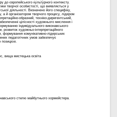
ору до європейського культурного контексту.
ики творчої особистості, що виявляється у
ської діяльності. Визначено його специфіку,
 а й організатором творчого процесу, лідером
рпретаційно-образний, техніко-диригентський,
абезпеченні цілісності художнього мислення і
формуванню індивідуального виконавського
и, розвиток художньо-інтерпретаційного
я, формування комунікативно-лідерських
лених педагогічних умов забезпечує
 позицією.
ес, вища мистецька освіта
онавського стилю майбутнього хормейстера.