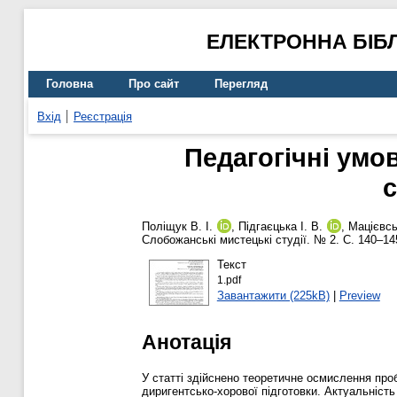
ЕЛЕКТРОННА БІБ
Головна
Про сайт
Перегляд
Вхід
Реєстрація
Педагогічні умо
Поліщук В. І.
,
Підгаєцька І. В.
,
Мацієвсь
Слобожанські мистецькі студії. № 2. С. 140–14
Текст
1.pdf
Завантажити (225kB)
|
Preview
Анотація
У статті здійснено теоретичне осмислення пр
диригентсько-хорової підготовки. Актуальніст