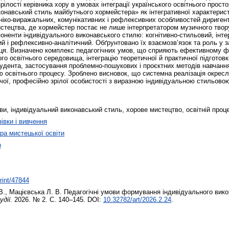
рілості керівника хору в умовах інтеграції українського освітнього прост
конавський стиль майбутнього хормейстера» як інтегративної характерист
хніко-виражальних, комунікативних і рефлексивних особливостей диригент
ецтва, де хормейстер постає не лише інтерпретатором музичного твору,
оненти індивідуального виконавського стилю: когнітивно-стильовий, інте
ий і рефлексивно-аналітичний. Обґрунтовано їх взаємозв’язок та роль у з
вця. Визначено комплекс педагогічних умов, що сприяють ефективному 
о освітнього середовища, інтеграцію теоретичної й практичної підготовк
тудента, застосування проблемно-пошукових і проєктних методів навчанн
ію освітнього процесу. Зроблено висновок, що системна реалізація окрес
ої, професійно зрілої особистості з виразною індивідуальною стильовою
ви, індивідуальний виконавський стиль, хорове мистецтво, освітній проц
івки і вивчення
а мистецької освіти
о
print/47844
В.
,
Мацієвська Л. В.
Педагогічні умови формування індивідуального вик
удії
. 2026. № 2. С. 140–145. DOI:
10.32782/art/2026.2.24
.