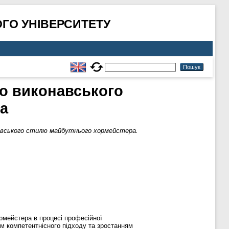
ГО УНІВЕРСИТЕТУ
го виконавського
а
навського стилю майбутнього хормейстера.
рмейстера в процесі професійної
м компетентнісного підходу та зростанням