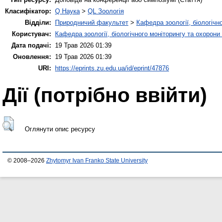
Класифікатор:
Q Наука
>
QL Зоологія
Відділи:
Природничий факультет
>
Кафедра зоології, біологічн
Користувач:
Кафедра зоології, біологічного моніторингу та охорони
Дата подачі:
19 Трав 2026 01:39
Оновлення:
19 Трав 2026 01:39
URI:
https://eprints.zu.edu.ua/id/eprint/47876
Дії ​​(потрібно ввійти)
Оглянути опис ресурсу
© 2008–2026
Zhytomyr Ivan Franko State University