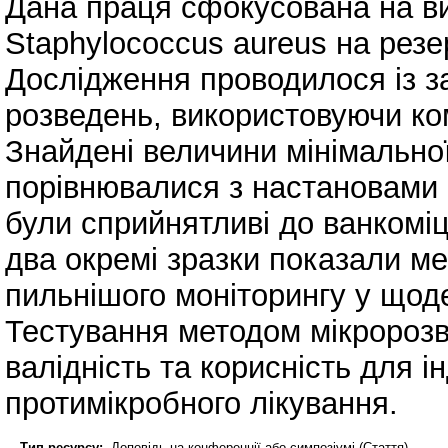
Дана праця сфокусована на вив
Staphylococcus aureus на резе
Дослідження проводилося із з
розведень, використовуючи ко
Знайдені величини мінімальної 
порівнювалися з настановами 
були сприйнятливі до ванкоміц
два окремі зразки показали ме
пильнішого моніторингу у щоде
Тестування методом мікророзв
валідність та корисність для і
протимікробного лікування.
Тип ресурсу:
Доповідь на конференції або симпозіумі (Стаття)