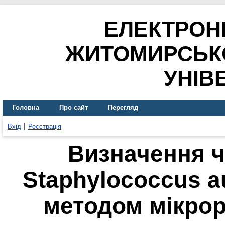
ЕЛЕКТРОН
ЖИТОМИРСЬК
УНІВ
Головна
Про сайт
Перегляд
Вхід
Реєстрація
Визначення ч
Staphylococcus a
методом мікрор