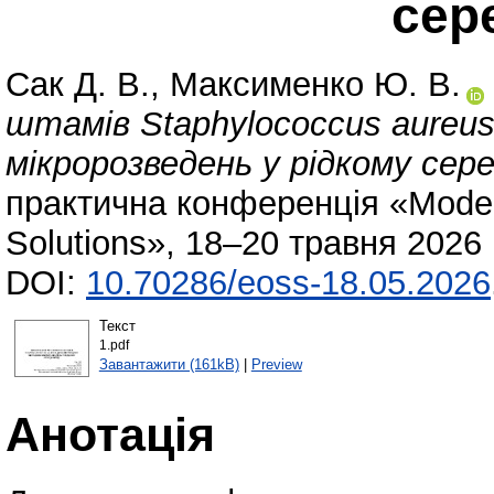
сер
Сак Д. В.
,
Максименко Ю. В.
штамів Staphylococcus aureu
мікророзведень у рідкому сер
практична конференція «Modern
Solutions», 18–20 травня 2026 
DOI:
10.70286/eoss-18.05.2026
Текст
1.pdf
Завантажити (161kB)
|
Preview
Анотація