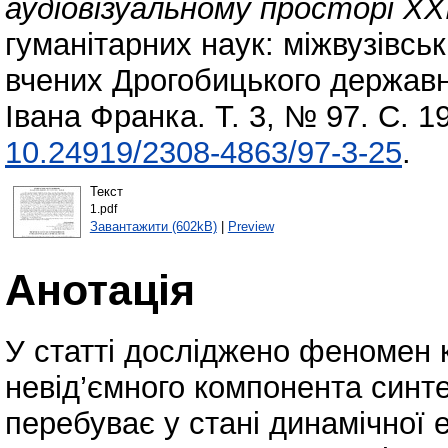
аудіовізуальному просторі Х
гуманітарних наук: міжвузівсь
вчених Дрогобицького державно
Івана Франка. Т. 3, № 97. С. 
10.24919/2308-4863/97-3-25
.
Текст
1.pdf
Завантажити (602kB)
|
Preview
Анотація
У статті досліджено феномен 
невід’ємного компонента синте
перебуває у стані динамічної 