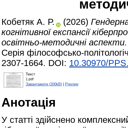
методи
Кобетяк А. Р.
(2026)
Гендерна
когнітивної експансії кіберпр
освітньо-методичні аспекти.
Серія філософсько-політологіч
2307-1664. DOI:
10.30970/PPS.
Текст
1.pdf
Завантажити (200kB)
|
Preview
Анотація
У статті здійснено комплексни