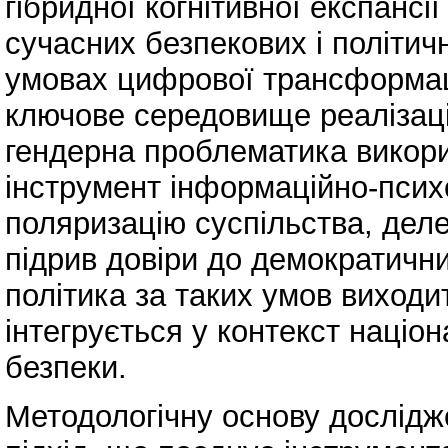
гібридної когнітивної експансі
сучасних безпекових і політич
умовах цифрової трансформаці
ключове середовище реалізації
гендерна проблематика викорис
інструмент інформаційно-псих
поляризацію суспільства, деле
підрив довіри до демократични
політика за таких умов виходи
інтегрується у контекст націон
безпеки.
Методологічну основу дослідж