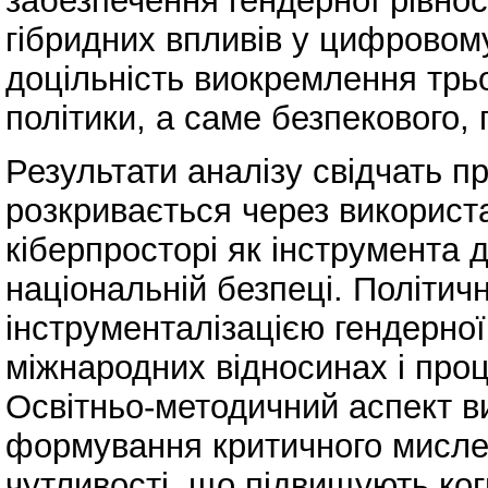
забезпечення гендерної рівност
гібридних впливів у цифровом
доцільність виокремлення трь
політики, а саме безпекового, 
Результати аналізу свідчать п
розкривається через використ
кіберпросторі як інструмента д
національній безпеці. Політич
інструменталізацією гендерної 
міжнародних відносинах і проц
Освітньо-методичний аспект в
формування критичного мислен
чутливості, що підвищують когн