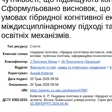
Сформульовано висновок, що 
умовах гібридної когнітивної е
міждисциплінарному підході та
освітніх механізмів.
Тип ресурсу:
Стаття
гендерна політика, гібридна когнітивна експансія, кіб
Ключові слова:
впливи, публічна політика, інформаційно-психологічні
Класифікатор:
J Політичні Науки
>
JA Політологія (Загальне)
Відділи:
Факультет історії, права та публічного управління
>
К
Користувач:
Андрій Кобетяк
Дата подачі:
20 Трав 2026 09:56
Оновлення:
20 Трав 2026 09:56
URI:
https://eprints.zu.edu.ua/id/eprint/47897
Кобетяк А. Р.
Гендерна політика в умовах гібридної ког
ДСТУ 8302:2015:
аспекти.
Вісник Львівського університету. Серія філ
10.30970/PPS.2026.64.46
.