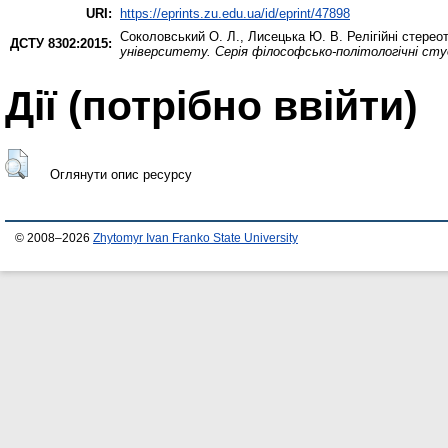
URI:
https://eprints.zu.edu.ua/id/eprint/47898
Соколовський О. Л.
,
Лисецька Ю. В.
Релігійні стерео
ДСТУ 8302:2015:
університету. Серія філософсько-політологічні студ
Дії ​​(потрібно ввійти)
Оглянути опис ресурсу
© 2008–2026
Zhytomyr Ivan Franko State University