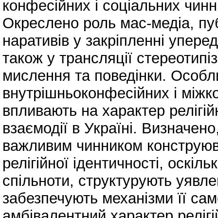
конфесійних і соціальних чинн
Окреслено роль мас-медіа, пу
наративів у закріпленні уперед
також у трансляції стереотипі
мислення та поведінки. Особли
внутрішньоконфесійних і міжко
впливають на характер релігійн
взаємодії в Україні. Визначено
важливим чинником конструюва
релігійної ідентичності, оскіл
спільноти, структурують уявлен
забезпечують механізми її са
амбівалентний характер релігі