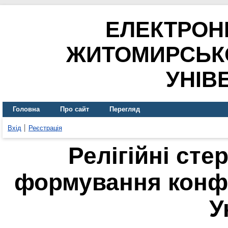
ЕЛЕКТРОН
ЖИТОМИРСЬК
УНІВ
Головна
Про сайт
Перегляд
Вхід
Реєстрація
Релігійні сте
формування конфе
У