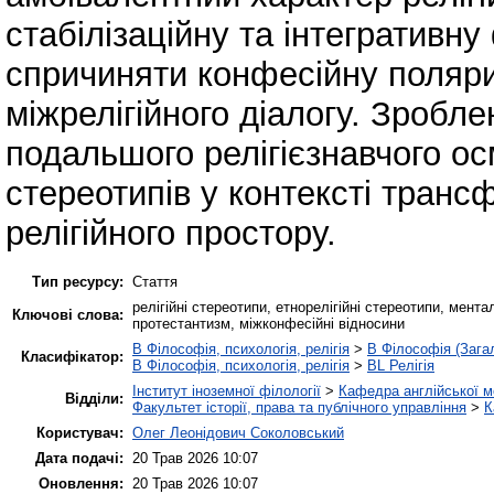
стабілізаційну та інтегративну
спричиняти конфесійну поляр
міжрелігійного діалогу. Зробл
подальшого релігієзнавчого о
стереотипів у контексті транс
релігійного простору.
Тип ресурсу:
Стаття
релігійні стереотипи, етнорелігійні стереотипи, мента
Ключові слова:
протестантизм, міжконфесійні відносини
B Філософія, психологія, релігія
>
B Філософія (Зага
Класифікатор:
B Філософія, психологія, релігія
>
BL Релігія
Інститут іноземної філології
>
Кафедра англійської мо
Відділи:
Факультет історії, права та публічного управління
>
К
Користувач:
Олег Леонідович Соколовський
Дата подачі:
20 Трав 2026 10:07
Оновлення:
20 Трав 2026 10:07