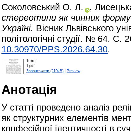
Соколовський О. Л.
,
Лисецьк
стереотипи як чинник формув
Україні.
Вісник Львівського уні
політологічні студії. № 64. С.
10.30970/PPS.2026.64.30
.
Текст
1.pdf
Завантажити (210kB)
|
Preview
Анотація
У статті проведено аналіз релі
як структурних елементів мента
конфесійної ідентичності в су