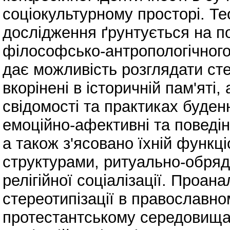
соціокультурному просторі. Те
дослідження ґрунтується на по
філософсько-антропологічного 
дає можливість розглядати сте
вкорінені в історичній пам'яті
свідомості та практиках буденн
емоційно-афективні та поведінк
а також з'ясовано їхній функц
структурами, ритуально-обря
релігійної соціалізації. Проан
стереотипізації в православно
протестантському середовищах