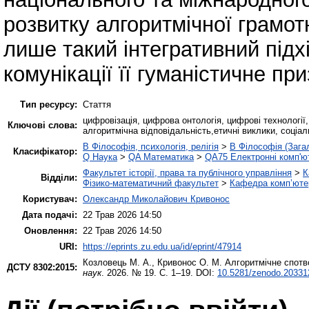
розвитку алгоритмічної грамот
лише такий інтегративний під
комунікації її гуманістичне пр
Тип ресурсу:
Стаття
цифровізація, цифрова онтологія, цифрові технологі
Ключові слова:
алгоритмічна відповідальність,етичні виклики, соціа
B Філософія, психологія, релігія
>
B Філософія (Зага
Класифікатор:
Q Наука
>
QA Математика
>
QA75 Електронні комп'ю
Факультет історії, права та публічного управління
>
К
Відділи:
Фізико-математичний факультет
>
Кафедра комп’ютер
Користувач:
Олександр Миколайович Кривонос
Дата подачі:
22 Трав 2026 14:50
Оновлення:
22 Трав 2026 14:50
URI:
https://eprints.zu.edu.ua/id/eprint/47914
Козловець М. А.
,
Кривонос О. М.
Алгоритмічне спотв
ДСТУ 8302:2015:
наук
. 2026. № 19. С. 1–19. DOI:
10.5281/zenodo.20331