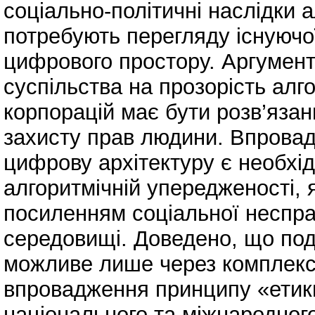
соціально-політичні наслідки 
потребують перегляду існуючо
цифрового простору. Аргумент
суспільства на прозорість ал
корпорацій має бути розв’язан
захисту прав людини. Впровад
цифрову архітектуру є необхі
алгоритмічній упередженості, 
посиленням соціальної неспра
середовищі. Доведено, що под
можливе лише через комплексн
впровадження принципу «етики
національного та міжнародног