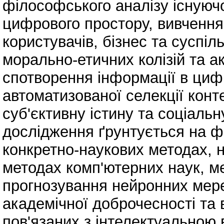
філософського аналізу існуюч
цифрового простору, вивчення
користувачів, бізнес та суспі
морально-етичних колізій та ак
спотворення інформації в ци
автоматизованої селекції конт
суб'єктивну істину та соціаль
дослідження ґрунтується на ф
конкретно-наукових методах, н
методах комп'ютерних наук, м
прогнозування нейронних мер
академічної доброчесності та
пов'язаних з інтелектуальною 