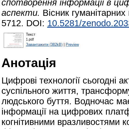
спотворення інформації в ци
аспекти.
Вісник гуманітарних 
5712. DOI:
10.5281/zenodo.20
Текст
1.pdf
Завантажити (382kB)
|
Preview
Анотація
Цифрові технології сьогодні а
суспільного життя, трансфор
людського буття. Водночас ма
інформації на цифрових плат
когнітивними вразливостями ко