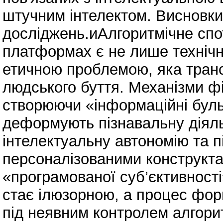
штучним інтелектом. Висновк
досліджень.иАлгоритмічне сп
платформах є не лише техніч
етичною проблемою, яка тра
людського буття. Механізми фі
створюючи «інформаційні бул
деформують пізнавальну діяль
інтелектуальну автономію та п
персоналізованими конструкта
«програмованої суб’єктивност
стає ілюзорною, а процес фор
під неявним контролем алгори