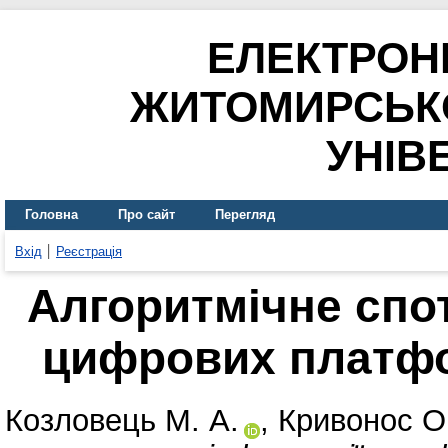
ЕЛЕКТРОН
ЖИТОМИРСЬК
УНІВ
Головна
Про сайт
Перегляд
Вхід
Реєстрація
Алгоритмічне спо
цифрових платфо
Козловець М. А.
,
Кривонос О