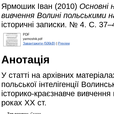
Ярмошик Іван
(2010)
Основні 
вивчення Волині польськими н
історичні записки. № 4. С. 37–
PDF
yarmoshik.pdf
Завантажити (506kB)
|
Preview
Анотація
У статті на архівних матеріал
польської інтелігенції Волинсь
історико-краєзнавче вивчення 
роках ХХ ст.
Тип ресурсу:
Стаття