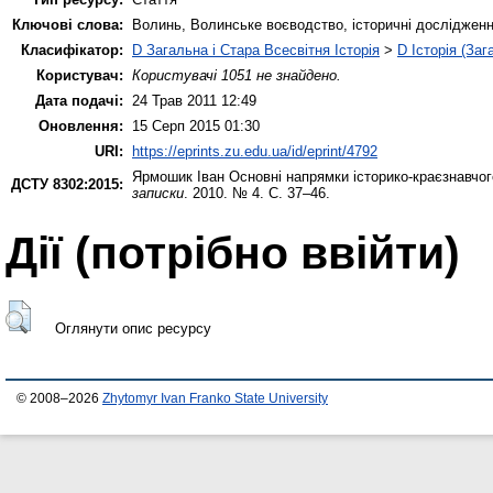
Ключові слова:
Волинь, Волинське воєводство, історичні досліджен
Класифікатор:
D Загальна і Стара Всесвітня Історія
>
D Історія (Заг
Користувач:
Користувачі 1051 не знайдено.
Дата подачі:
24 Трав 2011 12:49
Оновлення:
15 Серп 2015 01:30
URI:
https://eprints.zu.edu.ua/id/eprint/4792
Ярмошик Іван
Основні напрямки історико-краєзнавчог
ДСТУ 8302:2015:
записки
. 2010. № 4. С. 37–46.
Дії ​​(потрібно ввійти)
Оглянути опис ресурсу
© 2008–2026
Zhytomyr Ivan Franko State University