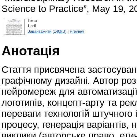
Science to Practice”, May 19, 2
Текст
1.pdf
Завантажити (140kB)
|
Preview
Анотація
Стаття присвячена застосуван
графічному дизайні. Автор ро
нейромереж для автоматизації
логотипів, концепт-арту та ре
переваги технологій штучного 
процесу, генерація варіантів, 
виклики (авторське право, ети