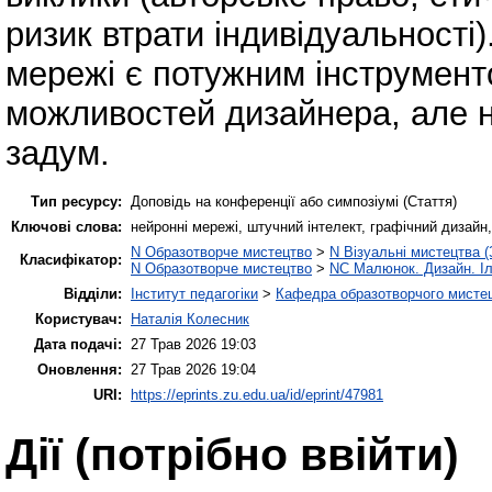
ризик втрати індивідуальності
мережі є потужним інструмен
можливостей дизайнера, але 
задум.
Тип ресурсу:
Доповідь на конференції або симпозіумі (Стаття)
Ключові слова:
нейронні мережі, штучний інтелект, графічний дизайн
N Образотворче мистецтво
>
N Візуальні мистецтва (
Класифікатор:
N Образотворче мистецтво
>
NC Малюнок. Дизайн. І
Відділи:
Інститут педагогіки
>
Кафедра образотворчого мистец
Користувач:
Наталія Колесник
Дата подачі:
27 Трав 2026 19:03
Оновлення:
27 Трав 2026 19:04
URI:
https://eprints.zu.edu.ua/id/eprint/47981
Дії ​​(потрібно ввійти)