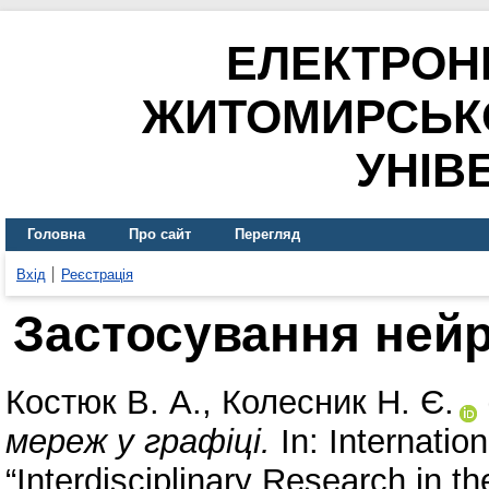
ЕЛЕКТРОН
ЖИТОМИРСЬК
УНІВ
Головна
Про сайт
Перегляд
Вхід
Реєстрація
Застосування нейр
Костюк В. А.
,
Колесник Н. Є.
мереж у графіці.
In: Internatio
“Interdisciplinary Research in t