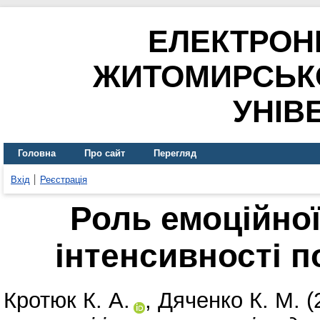
ЕЛЕКТРОН
ЖИТОМИРСЬК
УНІВ
Головна
Про сайт
Перегляд
Вхід
Реєстрація
Роль емоційної
інтенсивності п
Кротюк К. А.
,
Дяченко К. М.
(