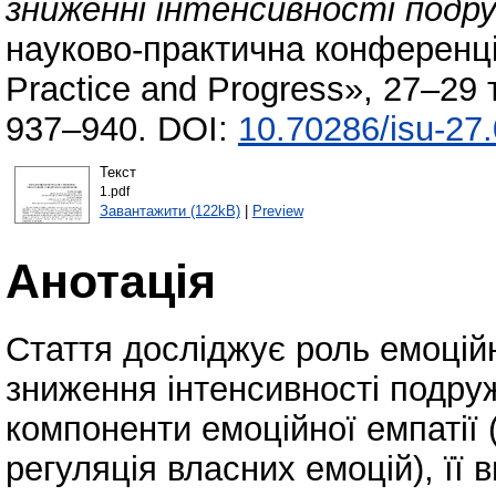
зниженні інтенсивності подру
науково-практична конференція
Practice and Progress», 27–29 
937–940. DOI:
10.70286/isu-27
Текст
1.pdf
Завантажити (122kB)
|
Preview
Анотація
Стаття досліджує роль емоційн
зниження інтенсивності подруж
компоненти емоційної емпатії 
регуляція власних емоцій), її 