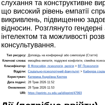
слухання та конструктивне ви
що високий рівень емпатії спр
викривлень, підвищенню задов
відносин. Розглянуто гендерні 
інтелектом та можливості розв
консультування.
Тип ресурсу:
Доповідь на конференції або симпозіумі (Стаття)
Ключові слова:
емоційна емпатія, подружні конфлікти, сімейна психол
Класифікатор:
B Філософія, психологія, релігія
>
BF Психологія
Відділи:
Соціально-психологічний факультет
>
Кафедра соціал
Користувач:
Катерина Андріївна Кротюк
Дата подачі:
28 Трав 2026 11:52
Оновлення:
28 Трав 2026 11:53
URI:
https://eprints.zu.edu.ua/id/eprint/47993