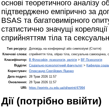
основі теоретичного аналізу о
підтверджено емпірично за д
BSAS та багатовимірного опит
статистично значущі кореляції
сприйняттям тіла та сексуаль
Тип ресурсу:
Доповідь на конференції або симпозіумі (Стаття)
Ключові слова:
сприйняття тіла, образ тіла, сексуальна самооцінка,
Класифікатор:
B Філософія, психологія, релігія
>
BF Психологія
Відділи:
Соціально-психологічний факультет
>
Кафедра соціал
Користувач:
Олександр Сергійович Яценко
Дата подачі:
28 Трав 2026 11:57
Оновлення:
28 Трав 2026 11:57
URI:
https://eprints.zu.edu.ua/id/eprint/47994
Дії ​​(потрібно ввійти)