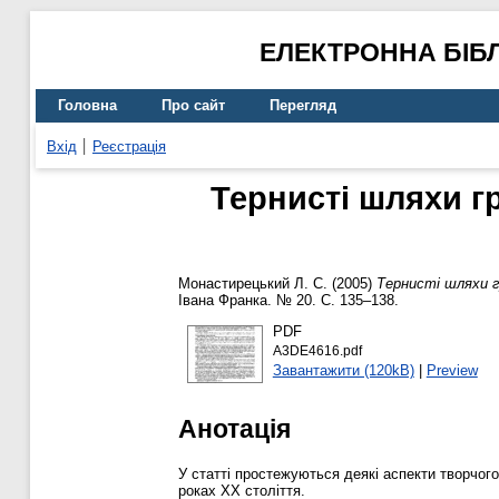
ЕЛЕКТРОННА БІБ
Головна
Про сайт
Перегляд
Вхід
Реєстрація
Тернисті шляхи гр
Монастирецький Л. С.
(2005)
Тернисті шляхи гр
Івана Франка. № 20. С. 135–138.
PDF
A3DE4616.pdf
Завантажити (120kB)
|
Preview
Анотація
У статті простежуються деякі аспекти творчого
роках ХХ століття.