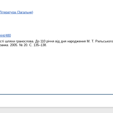
Література (Загальне)
rint/480
сті шляхи гранослова. До 110 річчя від дня народження М. Т. Рильськог
ранка
. 2005. № 20. С. 135–138.