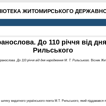
ЛІОТЕКА ЖИТОМИРСЬКОГО ДЕРЖАВНО
анослова. До 110 річчя від дн
Рильського
анослова. До 110 річчя від дня народження М. Т. Рильського.
Вісник Жит
 шляху видатного українського поета М.Т. Рильського, який піддавався п