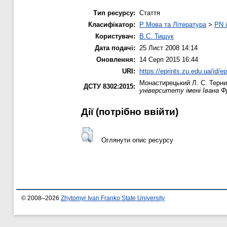
Тип ресурсу:
Стаття
Класифікатор:
P Мова та Література
>
PN 
Користувач:
В.С. Тищук
Дата подачі:
25 Лист 2008 14:14
Оновлення:
14 Серп 2015 16:44
URI:
https://eprints.zu.edu.ua/id/ep
Монастирецький Л. С.
Терни
ДСТУ 8302:2015:
університету імені Івана Ф
Дії ​​(потрібно ввійти)
Оглянути опис ресурсу
© 2008–2026
Zhytomyr Ivan Franko State University