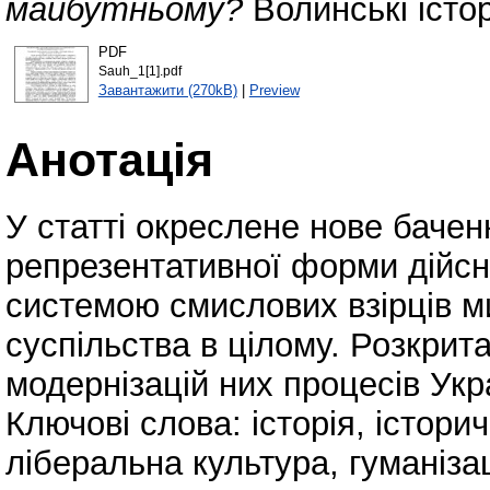
майбутньому?
Волинські істор
PDF
Sauh_1[1].pdf
Завантажити (270kB)
|
Preview
Анотація
У статті окреслене нове баченн
репрезентативної форми дійсн
системою смислових взірців ми
суспільства в цілому. Розкрита
модернізацій них процесів Укр
Ключові слова: історія, істори
ліберальна культура, гуманізац