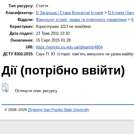
Тип ресурсу:
Стаття
Класифікатор:
D Загальна і Стара Всесвітня Історія
>
D Історія (Заг
Відділи:
Факультет історії, права та публічного управління
>
К
Користувач:
Користувачі 1113 не знайдено.
Дата подачі:
23 Трав 2011 13:32
Оновлення:
15 Серп 2015 01:28
URI:
https://eprints.zu.edu.ua/id/eprint/4804
ДСТУ 8302:2015:
Саух П. Ю.
Історія: пам’ять минулого чи уроки майб
Дії ​​(потрібно ввійти)
Оглянути опис ресурсу
© 2008–2026
Zhytomyr Ivan Franko State University