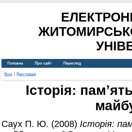
ЕЛЕКТРОН
ЖИТОМИРСЬК
УНІВ
Головна
Про сайт
Перегляд
Вхід
Реєстрація
Історія: пам’ят
майб
Саух П. Ю.
(2008)
Історія: па