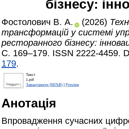
бізнесу: інн
Фостолович В. А.
(2026)
Техн
трансформацій у системі упр
ресторанного бізнесу: іннова
С. 169–179. ISSN 2222-4459. 
179
.
Текст
1.pdf
Завантажити (587kB)
|
Preview
Анотація
Впровадження сучасних цифров