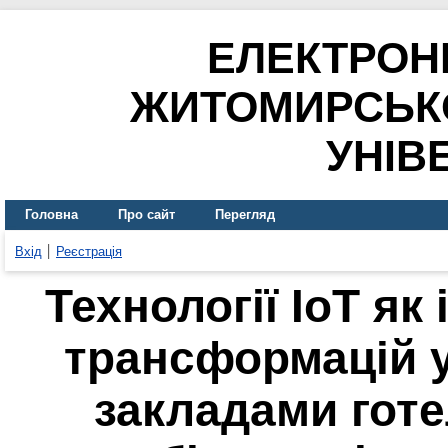
ЕЛЕКТРОН
ЖИТОМИРСЬК
УНІВ
Головна
Про сайт
Перегляд
Вхід
Реєстрація
Технології ІоТ я
трансформацій у
закладами гот