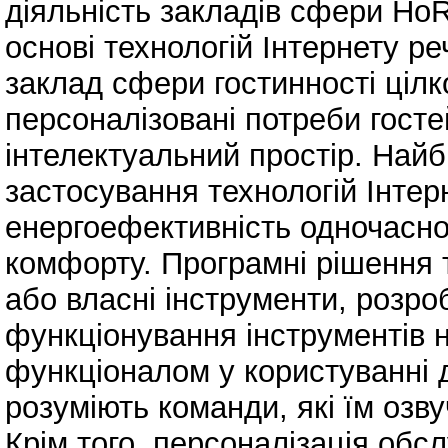
діяльність закладів сфери Ho
основі технологій Інтернету реч
заклад сфери гостинності ціл
персоналізовані потреби гост
інтелектуальний простір. Най
застосування технологій Інтерн
енергоефективність одночасно
комфорту. Програмні рішення т
або власні інструменти, розро
функціонування інструментів н
функціоналом у користуванні д
розуміють команди, які їм озв
Крім того, персоналізація обс