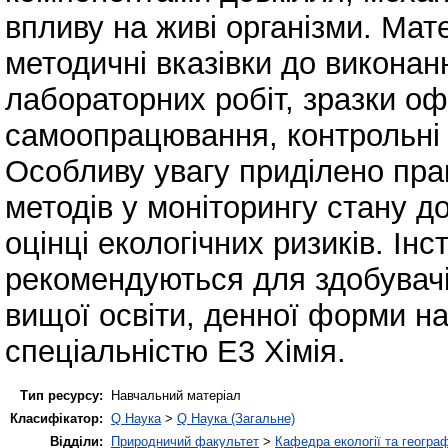
впливу на живі організми. Мате
методичні вказівки до виконан
лабораторних робіт, зразки о
самоопрацювання, контрольні 
Особливу увагу приділено пра
методів у моніторингу стану д
оцінці екологічних ризиків. Ін
рекомендуються для здобувачі
вищої освіти, денної форми на
спеціальністю Е3 Хімія.
Тип ресурсу:
Навчальний матеріал
Класифікатор:
Q Наука
>
Q Наука (Загальне)
Відділи:
Природничий факультет
>
Кафедра екології та географ