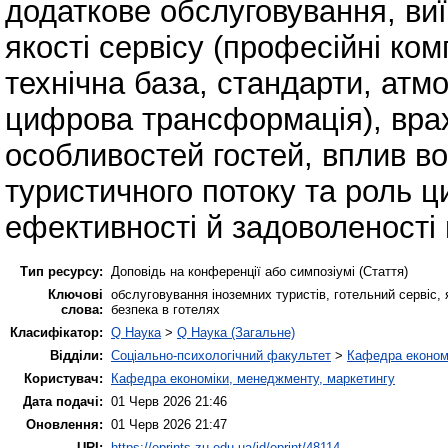
додаткове обслуговування, виї
якості сервісу (професійні ком
технічна база, стандарти, атмо
цифрова трансформація), врах
особливостей гостей, вплив в
туристичного потоку та роль ц
ефективності й задоволеності 
Тип ресурсу:
Доповідь на конференції або симпозіумі (Стаття)
Ключові
обслуговування іноземних туристів, готельний сервіс, 
слова:
безпека в готелях
Класифікатор:
Q Наука
>
Q Наука (Загальне)
Відділи:
Соціально-психологічний факультет
>
Кафедра економі
Користувач:
Кафедра економіки, менеджменту, маркетингу
Дата подачі:
01 Черв 2026 21:46
Оновлення:
01 Черв 2026 21:47
URI:
https://eprints.zu.edu.ua/id/eprint/48114