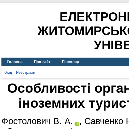
ЕЛЕКТРОН
ЖИТОМИРСЬК
УНІВ
Головна
Про сайт
Перегляд
Вхід
Реєстрація
Особливості орган
іноземних турист
Фостолович В. А.
,
Савченко 