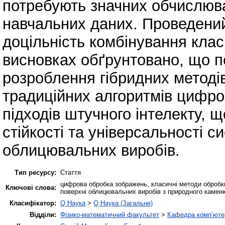
потребують значних обчислюва
навчальних даних. Проведений
доцільність комбінування клас
висновках обґрунтовано, що 
розроблення гібридних методів
традиційних алгоритмів цифро
підходів штучного інтелекту, 
стійкості та універсальності с
облицювальних виробів.
Тип ресурсу:
Стаття
цифрова обробка зображень, класичні методи обробк
Ключові слова:
поверхні облицювальних виробів з природного камен
Класифікатор:
Q Наука
>
Q Наука (Загальне)
Відділи:
Фізико-математичний факультет
>
Кафедра комп’ютер