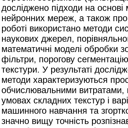
досліджено підходи на основі
нейронних мереж, а також пров
роботі використано методи сис
наукових джерел, порівняльног
математичні моделі обробки зо
фільтри, порогову сегментацію
текстури. У результаті дослід
методи характеризуються прос
обчислювальними витратами, 
умовах складних текстур і вар
машинного навчання та згортк
значно вищу точність розпізна