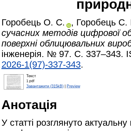
природ
Горобець О. С.
,
Горобець С.
сучасних методів цифрової об
поверхні облицювальних вироб
інженерія. № 97. С. 337–343. 
2026-1(97)-337-343
.
Текст
1.pdf
Завантажити (315kB)
|
Preview
Анотація
У статті розглянуто актуальну