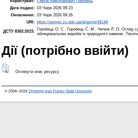
Користувач:
Сергій Миколайович Горобець
Дата подачі:
03 Черв 2026 09:23
Оновлення:
03 Черв 2026 09:26
URI:
https://eprints.zu.edu.ua/id/eprint/48149
Горобець О. С.
,
Горобець С. М.
,
Чепюк Л. О.
Огляд су
ДСТУ 8302:2015:
облицювальних виробів із природного каменю.
Техніч
Дії ​​(потрібно ввійти)
Оглянути опис ресурсу
© 2008–2026
Zhytomyr Ivan Franko State University