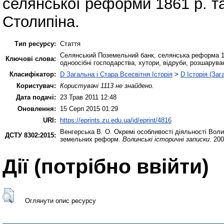
селянської реформи 1861 р. т
Столипіна.
Тип ресурсу:
Стаття
Селянський Поземельний банк, селянська реформа 18
Ключові слова:
одноосібні господарства, хутори, відруби, розшарува
Класифікатор:
D Загальна і Стара Всесвітня Історія
>
D Історія (Заг
Користувач:
Користувачі 1113 не знайдено.
Дата подачі:
23 Трав 2011 12:48
Оновлення:
15 Серп 2015 01:29
URI:
https://eprints.zu.edu.ua/id/eprint/4816
Венгерська В. О.
Окремі особливості діяльності Воли
ДСТУ 8302:2015:
земельних реформ.
Волинські історичні записки
. 20
Дії ​​(потрібно ввійти)
Оглянути опис ресурсу