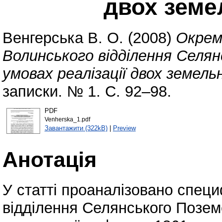
двох зем
Венгерська В. О.
(2008)
Окрем
Волинського відділення Селян
умовах реалізації двох земел
записки. № 1. С. 92–98.
PDF
Venherska_1.pdf
Завантажити (322kB)
|
Preview
Анотація
У статті проаналізовано специ
відділення Селянського Поземе