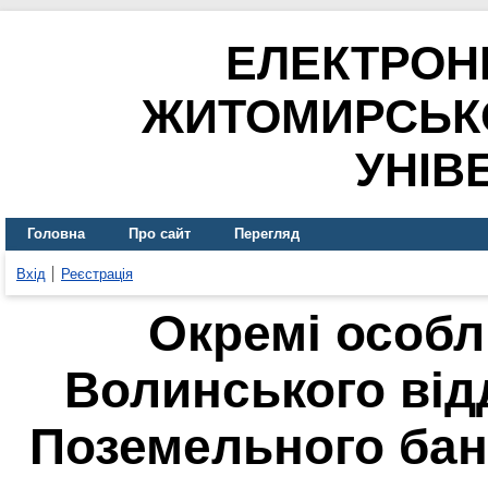
ЕЛЕКТРОН
ЖИТОМИРСЬК
УНІВ
Головна
Про сайт
Перегляд
Вхід
Реєстрація
Окремі особл
Волинського від
Поземельного банк