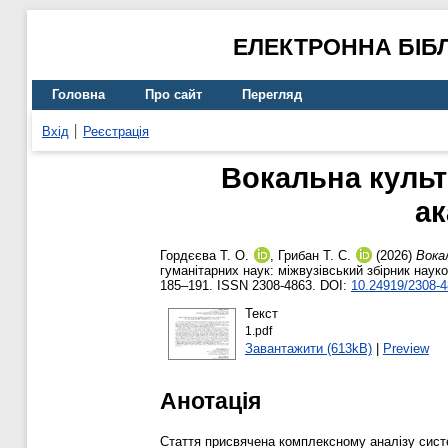
ЕЛЕКТРОННА БІБ
Головна
Про сайт
Перегляд
Вхід
Реєстрація
Вокальна культ
ак
Гордєєва Т. О.
,
Грибан Т. С.
(2026)
Вока
гуманітарних наук: міжвузівський збірник наук
185–191. ISSN 2308-4863. DOI:
10.24919/2308-4
Текст
1.pdf
Завантажити (613kB)
|
Preview
Анотація
Стаття присвячена комплексному аналізу систе