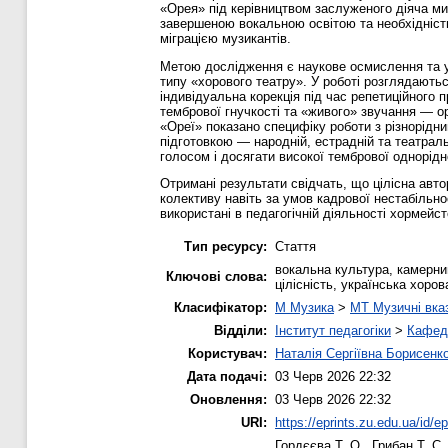
«Орея» під керівництвом заслуженого діяча ми
завершеною вокальною освітою та необхідніст
міграцією музикантів.
Метою дослідження є наукове осмислення та у
типу «хорового театру». У роботі розглядаютьс
індивідуальна корекція під час репетиційного
тембрової гнучкості та «живого» звучання — о
«Ореї» показано специфіку роботи з різнорідни
підготовкою — народній, естрадній та театрал
голосом і досягати високої тембрової однорідн
Отримані результати свідчать, що цілісна авто
колективу навіть за умов кадрової нестабільно
використані в педагогічній діяльності хормейс
Тип ресурсу:
Стаття
вокальна культура, камерний
Ключові слова:
цілісність, українська хор
Класифікатор:
M Музика
>
MT Музичні вказ
Відділи:
Інститут педагогіки
>
Кафедр
Користувач:
Наталія Сергіївна Борисенк
Дата подачі:
03 Черв 2026 22:32
Оновлення:
03 Черв 2026 22:32
URI:
https://eprints.zu.edu.ua/id/e
Гордєєва Т. О.
,
Грибан Т. С.