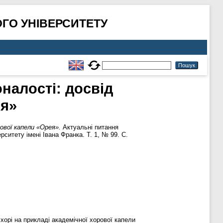
ГО УНІВЕРСИТЕТУ
налості: досвід
ея»
ової капели «Орея».
Актуальні питання
ситету імені Івана Франка. Т. 1, № 99. С.
орі на прикладі академічної хорової капели