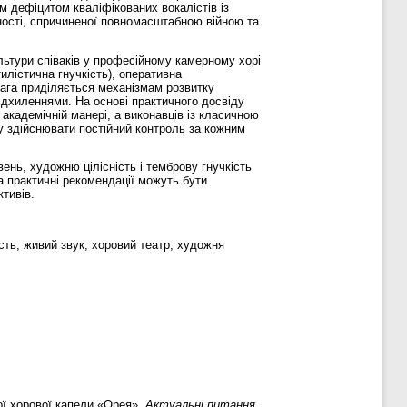
 дефіцитом кваліфікованих вокалістів із
ності, спричиненої повномасштабною війною та
ьтури співаків у професійному камерному хорі
илістична гнучкість), оперативна
вага приділяється механізмам розвитку
ідхиленнями. На основі практичного досвіду
академічній манері, а виконавців із класичною
у здійснювати постійний контроль за кожним
ень, художню цілісність і темброву гнучкість
а практичні рекомендації можуть бути
тивів.
сть, живий звук, хоровий театр, художня
ої хорової капели «Орея».
Актуальні питання