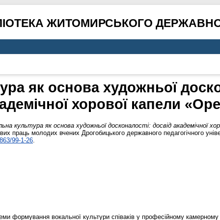
ЛІОТЕКА ЖИТОМИРСЬКОГО ДЕРЖАВНО
ура як основа художньої доско
адемічної хорової капели «Ор
льна культура як основа художньої досконалості: досвід академічної хор
ових праць молодих вчених Дрогобицького державного педагогічного універ
863/99-1-26
.
ми формування вокальної культури співаків у професійному камерному х