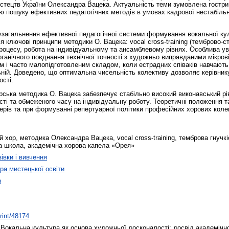
стецтв України Олександра Вацека. Актуальність теми зумовлена гострим
ю пошуку ефективних педагогічних методів в умовах кадрової нестабіль
загальнення ефективної педагогічної системи формування вокальної кул
я ключові принципи методики О. Вацека: vocal cross-training (темброво-ст
 процесу, робота на індивідуальному та ансамблевому рівнях. Особлива у
рганічного поєднання технічної точності з художньо виправданими мікров
м і часто малопідготовленим складом, коли естрадних співаків навчають 
ьній. Доведено, що оптимальна чисельність колективу дозволяє керівник
ості.
рська методика О. Вацека забезпечує стабільно високий виконавський рів
сті та обмеженого часу на індивідуальну роботу. Теоретичні положення т
терів та при формуванні репертуарної політики професійних хорових колек
 хор, методика Олександра Вацека, vocal cross-training, темброва гнучкі
ова школа, академічна хорова капела «Орея»
івки і вивчення
а мистецької освіти
о
print/48174
Вокальна культура як основа художньої досконалості: досвід академічн