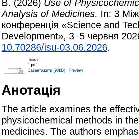
В.
(2026)
Use of Physicochemic
Analysis of Medicines.
In: 3 Мі
конференція «Science and Tech
Development», 3–5 червня 2026 
10.70286/isu-03.06.2026
.
Текст
1.pdf
Завантажити (90kB)
|
Preview
Анотація
The article examines the effecti
physicochemical methods in the
medicines. The authors emphasize