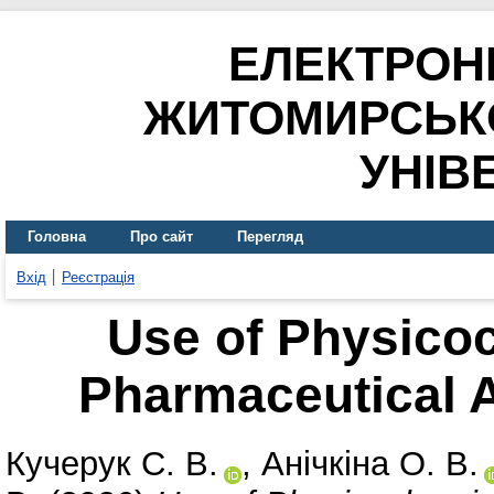
ЕЛЕКТРОН
ЖИТОМИРСЬК
УНІВ
Головна
Про сайт
Перегляд
Вхід
Реєстрація
Use of Physico
Pharmaceutical A
Кучерук С. В.
,
Анічкіна О. В.