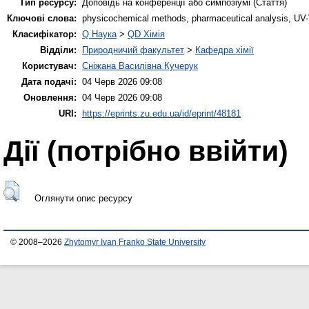
Тип ресурсу:
Доповідь на конференції або симпозіумі (Стаття)
Ключові слова:
physicochemical methods, pharmaceutical analysis, UV-V
Класифікатор:
Q Наука
>
QD Хімія
Відділи:
Природничий факультет
>
Кафедра хімії
Користувач:
Сніжана Василівна Кучерук
Дата подачі:
04 Черв 2026 09:08
Оновлення:
04 Черв 2026 09:08
URI:
https://eprints.zu.edu.ua/id/eprint/48181
Дії ​​(потрібно ввійти)
Оглянути опис ресурсу
© 2008–2026
Zhytomyr Ivan Franko State University