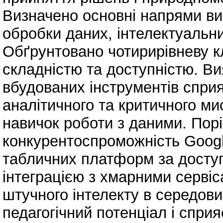
Визначено основні напрями ви
обробки даних, інтелектуальний
Обґрунтовано чотирирівневу к
складністю та доступністю. В
вбудованих інструментів сприя
аналітичного та критичного м
навичок роботи з даними. Пор
конкурентоспроможність Googl
табличних платформ за доступ
інтеграцією з хмарними серві
штучного інтелекту в середов
педагогічний потенціал і спри