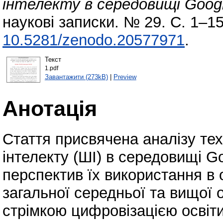
інтелекту в середовищі Googl
наукові записки. № 29. С. 1–1
10.5281/zenodo.20577971
.
Текст
1.pdf
Завантажити (273kB)
|
Preview
Анотація
Стаття присвячена аналізу те
інтелекту (ШІ) в середовищі G
перспектив їх використання в 
загальної середньої та вищої 
стрімкою цифровізацією освіти