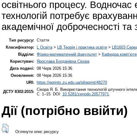
освітнього процесу. Водночас 
технологій потребує врахуванн
академічної доброчесності та 
Тип ресурсу:
Стаття
Класифікатор:
L Освіта
>
LB Теорія і практика освіти
>
LB1603 Серед
Відділи:
Фізико-математичний факультет
>
Кафедра комп’ютер
Користувач:
Ярослава Богданівна Сікора
Дата подачі:
08 Черв 2026 15:36
Оновлення:
08 Черв 2026 15:36
URI:
https://eprints.zu.edu.ua/id/eprint/48270
Сікора Я. Б.
Використання технологій штучного інтел
ДСТУ 8302:2015:
С. 1–15. DOI:
10.5281/zenodo.20577971
.
Дії ​​(потрібно ввійти)
Оглянути опис ресурсу