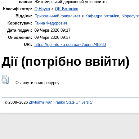
слова:
Житомирський державний університет
Класифікатор:
Q Наука
>
QK Ботаніка
Відділи:
Природничий факультет
>
Кафедра ботаніки, біоресурс
Користувач:
Ганна Федорович
Дата подачі:
09 Черв 2026 09:17
Оновлення:
09 Черв 2026 09:37
URI:
https://eprints.zu.edu.ua/id/eprint/48280
Дії ​​(потрібно ввійти)
Оглянути опис ресурсу
© 2008–2026
Zhytomyr Ivan Franko State University