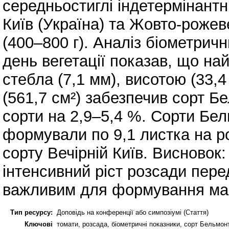
середньостиглі індетермінантні
Київ (Україна) та Жовто-рожев
(400–800 г). Аналіз біометрич
день вегетації показав, що на
стебла (7,1 мм), висотою (33,
(561,7 см²) забезпечив сорт Б
сорти на 2,9–5,4 %. Сорти Бе
формували по 9,1 листка на ро
сорту Вечірній Київ. Висновок
інтенсивний ріст розсади пер
важливим для формування май
Тип ресурсу:
Доповідь на конференції або симпозіумі (Стаття)
Ключові
томати, розсада, біометричні показники, сорт Бельмон