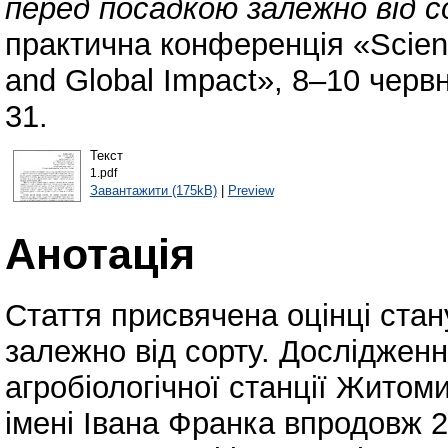
перед посадкою залежно від с
практична конференція «Scienti
and Global Impact», 8–10 червн
31.
Текст
1.pdf
Завантажити (175kB)
|
Preview
Анотація
Стаття присвячена оцінці ста
залежно від сорту. Досліджен
агробіологічної станції Житом
імені Івана Франка впродовж 