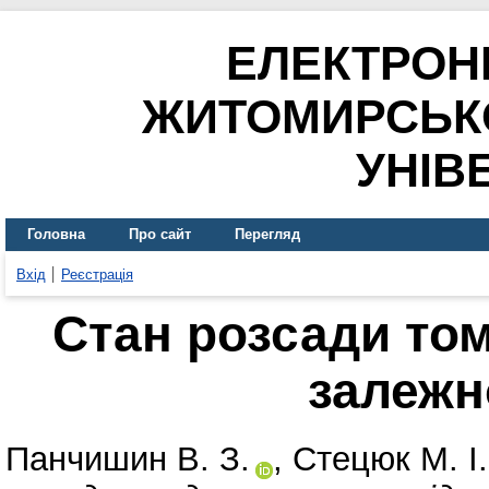
ЕЛЕКТРОН
ЖИТОМИРСЬК
УНІВ
Головна
Про сайт
Перегляд
Вхід
Реєстрація
Стан розсади то
залежн
Панчишин В. З.
,
Стецюк М. І.