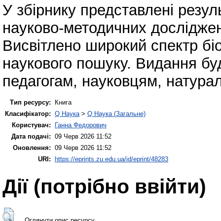
У збірнику представлені резул
науково-методичних досліджень
Висвітлено широкий спектр біо
наукового пошуку. Видання бу
педагогам, науковцям, натура
Тип ресурсу:
Книга
Класифікатор:
Q Наука
>
Q Наука (Загальне)
Користувач:
Ганна Федорович
Дата подачі:
09 Черв 2026 11:52
Оновлення:
09 Черв 2026 11:52
URI:
https://eprints.zu.edu.ua/id/eprint/48283
Дії ​​(потрібно ввійти)
Оглянути опис ресурсу