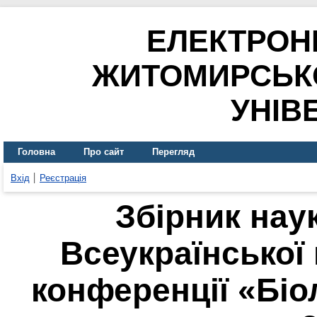
ЕЛЕКТРОН
ЖИТОМИРСЬК
УНІВ
Головна
Про сайт
Перегляд
Вхід
Реєстрація
Збірник нау
Всеукраїнської
конференції «Біо