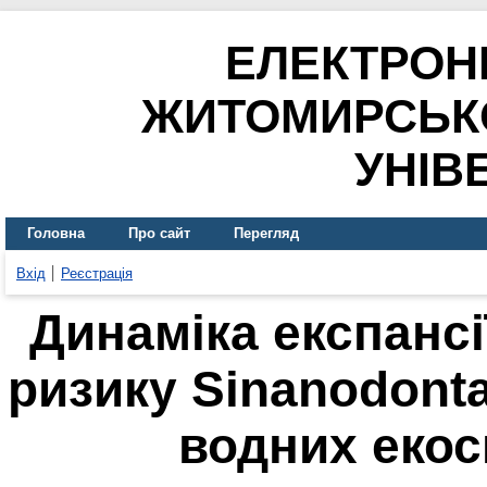
ЕЛЕКТРОН
ЖИТОМИРСЬК
УНІВ
Головна
Про сайт
Перегляд
Вхід
Реєстрація
Динаміка експансії
ризику Sinanodonta
водних екос