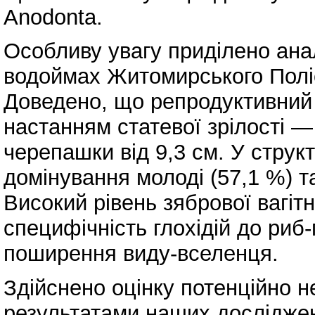
Anodonta.
Особливу увагу приділено анал
водоймах Житомирського Поліс
Доведено, що репродуктивний 
настанням статевої зрілості — 
черепашки від 9,3 см. У струк
домінування молоді (57,1 %) та
Високий рівень зябрової вагітн
специфічність глохідій до риб
поширення виду-вселенця.
Здійснено оцінку потенційно н
результатами наших досліджен