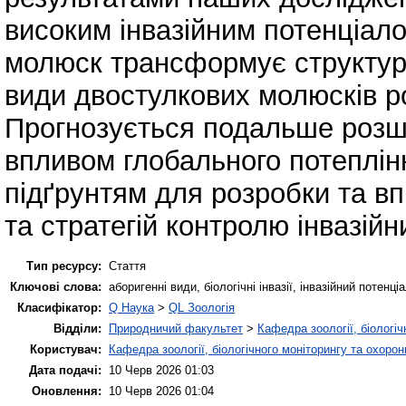
високим інвазійним потенціал
молюск трансформує структуру
види двостулкових молюсків ро
Прогнозується подальше розшир
впливом глобального потеплін
підґрунтям для розробки та в
та стратегій контролю інвазійни
Тип ресурсу:
Стаття
Ключові слова:
аборигенні види, біологічні інвазії, інвазійний потен
Класифікатор:
Q Наука
>
QL Зоологія
Відділи:
Природничий факультет
>
Кафедра зоології, біологі
Користувач:
Кафедра зоології, біологічного моніторингу та охоро
Дата подачі:
10 Черв 2026 01:03
Оновлення:
10 Черв 2026 01:04