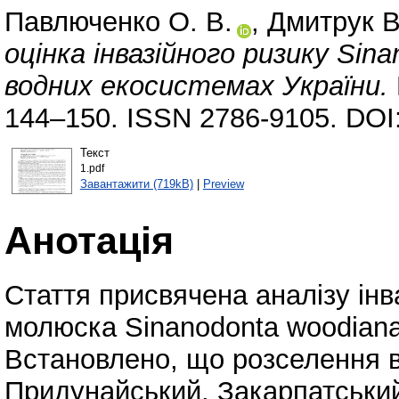
Павлюченко О. В.
,
Дмитрук В
оцінка інвазійного ризику Sina
водних екосистемах України.
144–150. ISSN 2786-9105. DOI
Текст
1.pdf
Завантажити (719kB)
|
Preview
Анотація
Стаття присвячена аналізу інв
молюска Sinanodonta woodiana 
Встановлено, що розселення в
Придунайський, Закарпатський