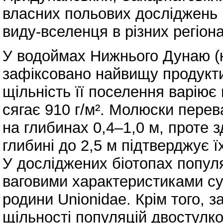
власних польових досліджень 
виду-вселенця в різних регіона
У водоймах Нижнього Дунаю (к
зафіксовано найвищу продукти
щільність її поселення варіює 
сягає 910 г/м². Молюски пере
на глибинах 0,4–1,0 м, проте 
глибині до 2,5 м підтверджує ї
У досліджених біотопах популя
ваговими характеристиками су
родини Unionidae. Крім того,
щільності популяцій двостулко