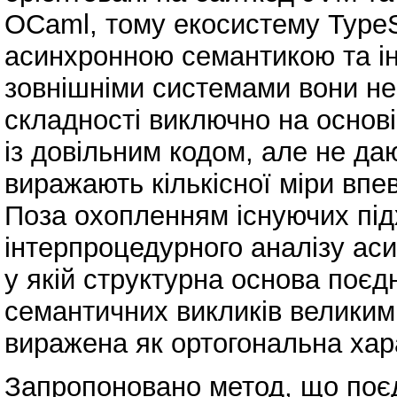
OCaml, тому екосистему TypeSc
асинхронною семантикою та ін
зовнішніми системами вони н
складності виключно на основ
із довільним кодом, але не да
виражають кількісної міри впев
Поза охопленням існуючих під
інтерпроцедурного аналізу аси
у якій структурна основа поє
семантичних викликів великим
виражена як ортогональна хар
Запропоновано метод, що поє