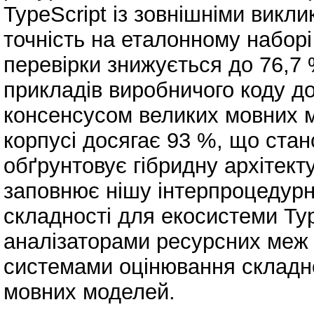
TypeScript із зовнішніми викл
точність на еталонному наборі
перевірки знижується до 76,7 
прикладів виробничого коду до
консенсусом великих мовних м
корпусі досягає 93 %, що стано
обґрунтовує гібридну архітек
заповнює нішу інтерпроцедурн
складності для екосистеми Ty
аналізаторами ресурсних меж 
системами оцінювання складно
мовних моделей.