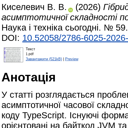
Киселевич В. В.
(2026)
Гібри
асимптотичної складності по
Наука і техніка сьогодні. № 59
DOI:
10.52058/2786-6025-2026-
Текст
1.pdf
Завантажити (521kB)
|
Preview
Анотація
У статті розглядається пробле
асимптотичної часової складно
коду TypeScript. Існуючі форм
орієнтовані на байткод JVM та