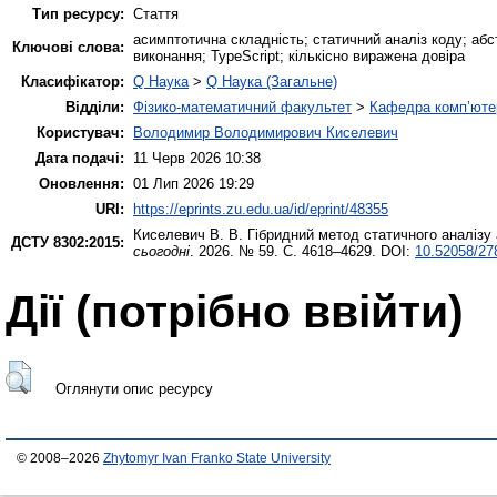
Тип ресурсу:
Стаття
асимптотична складність; статичний аналіз коду; абс
Ключові слова:
виконання; TypeScript; кількісно виражена довіра
Класифікатор:
Q Наука
>
Q Наука (Загальне)
Відділи:
Фізико-математичний факультет
>
Кафедра комп’ютер
Користувач:
Володимир Володимирович Киселевич
Дата подачі:
11 Черв 2026 10:38
Оновлення:
01 Лип 2026 19:29
URI:
https://eprints.zu.edu.ua/id/eprint/48355
Киселевич В. В.
Гібридний метод статичного аналізу 
ДСТУ 8302:2015:
сьогодні
. 2026. № 59. С. 4618–4629. DOI:
10.52058/27
Дії ​​(потрібно ввійти)
Оглянути опис ресурсу
© 2008–2026
Zhytomyr Ivan Franko State University