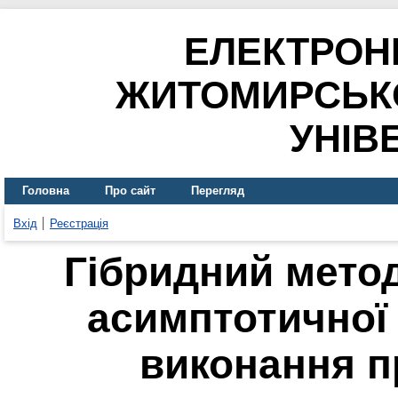
ЕЛЕКТРОН
ЖИТОМИРСЬК
УНІВ
Головна
Про сайт
Перегляд
Вхід
Реєстрація
Гібридний метод
асимптотичної 
виконання п