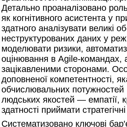
Детально проаналізовано роль
як когнітивного асистента у пр
здатного аналізувати великі о
неструктурованих даних у реж
моделювати ризики, автоматиз
оцінювання в Agile-командах, 
зацікавленими сторонами. Осо
доповненої компетентності, як
обчислювальних потужностей ш
людських якостей — емпатії, к
здатності приймати стратегічн
Систематизовано ключові бар'є