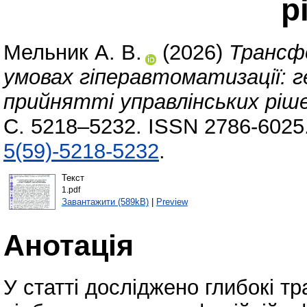
р
Мельник А. В.
(2026)
Трансфо
умовах гіперавтоматизації: 
прийнятті управлінських ріш
С. 5218–5232. ISSN 2786-6025
5(59)-5218-5232
.
Текст
1.pdf
Завантажити (589kB)
|
Preview
Анотація
У статті досліджено глибокі т