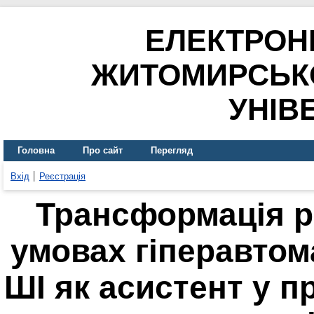
ЕЛЕКТРОН
ЖИТОМИРСЬК
УНІВ
Головна
Про сайт
Перегляд
Вхід
Реєстрація
Трансформація ро
умовах гіперавтом
ШІ як асистент у п