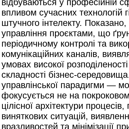
відбуваються у професійній сф
впливом сучасних технологій г
штучного інтелекту. Показано,
управління проєктами, що ґрун
періодичному контролі та вик
комунікаційних каналів, вияв
умовах високої розподіленості
складності бізнес-середовища
управлінської парадигми — мо
фокусується не на покроковому
цілісної архітектури процесів,
виняткових ситуацій, виявлен
вразливостей та мінімізації пр