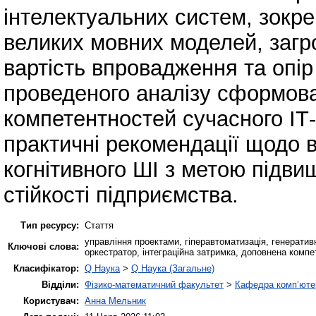
інтелектуальних систем, зокр
великих мовних моделей, загро
вартість впровадження та опір
проведеного аналізу сформов
компетентностей сучасного ІТ
практичні рекомендації щодо 
когнітивного ШІ з метою підви
стійкості підприємства.
Тип ресурсу:
Стаття
управління проектами, гіперавтоматизація, генеративн
Ключові слова:
оркестратор, інтеграційна затримка, доповнена компет
Класифікатор:
Q Наука
>
Q Наука (Загальне)
Відділи:
Фізико-математичний факультет
>
Кафедра комп’ютер
Користувач:
Анна Мельник