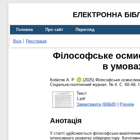
ЕЛЕКТРОННА БІБ
Головна
Про сайт
Перегляд
Вхід
Реєстрація
Філософське осмисл
в умова
Кобетяк А. Р.
(2025)
Філософське осмисленн
Соціально-політичний журнал. № 4. С. 60–66. 
Текст
1.pdf
Завантажити (606kB)
|
Preview
Анотація
У статті здійснюється філософсько-аналітични
інтенсивного розвитку кіберпростору. Когніти