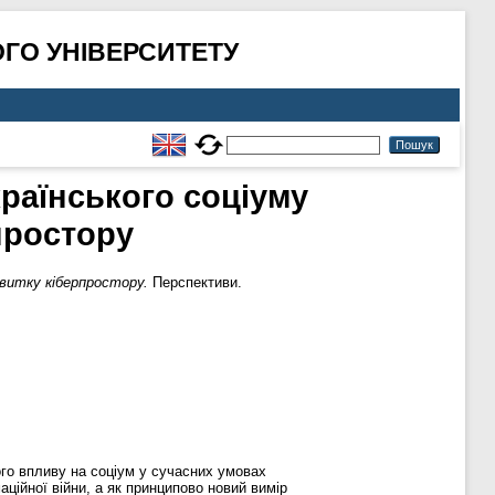
ГО УНІВЕРСИТЕТУ
країнського соціуму
простору
звитку кіберпростору.
Перспективи.
ого впливу на соціум у сучасних умовах
ційної війни, а як принципово новий вимір