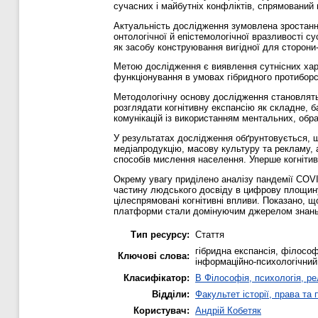
сучасних і майбутніх конфліктів, спрямований 
Актуальність дослідження зумовлена зростанн
онтологічної й епістемологічної вразливості 
як засобу конструювання вигідної для сторони-
Метою дослідження є виявлення сутнісних харак
функціонування в умовах гібридного протиборс
Методологічну основу дослідження становлять
розглядати когнітивну експансію як складне, б
комунікацій із використанням ментальних, обр
У результатах дослідження обґрунтовується, щ
медіапродукцію, масову культуру та рекламу, а
способів мислення населення. Уперше когнітив
Окрему увагу приділено аналізу пандемії COVID
частину людського досвіду в цифрову площину
цілеспрямовані когнітивні впливи. Показано, 
платформи стали домінуючим джерелом знань 
Тип ресурсу:
Стаття
гібридна експансія, філософі
Ключові слова:
інформаційно-психологічний
Класифікатор:
B Філософія, психологія, рел
Відділи:
Факультет історії, права та
Користувач:
Андрій Кобетяк