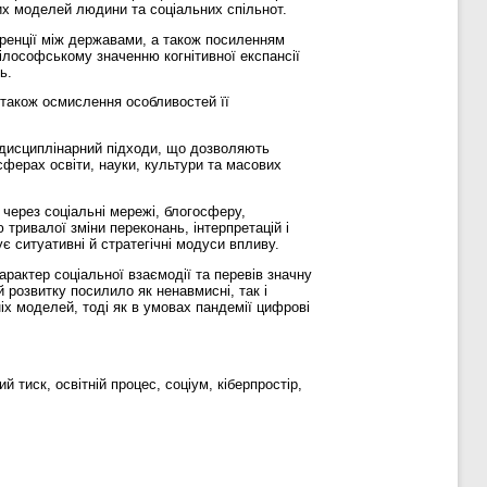
вих моделей людини та соціальних спільнот.
ренції між державами, а також посиленням
ілософському значенню когнітивної експансії
ь.
а також осмислення особливостей її
ждисциплінарний підходи, що дозволяють
 сферах освіти, науки, культури та масових
 через соціальні мережі, блогосферу,
тривалої зміни переконань, інтерпретацій і
є ситуативні й стратегічні модуси впливу.
арактер соціальної взаємодії та перевів значну
розвитку посилило як ненавмисні, так і
іх моделей, тоді як в умовах пандемії цифрові
й тиск, освітній процес, соціум, кіберпростір,