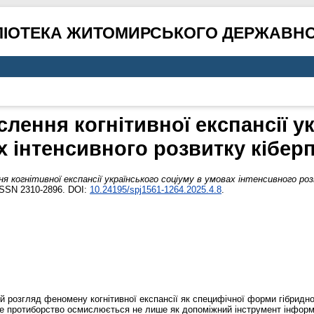
ЛІОТЕКА ЖИТОМИРСЬКОГО ДЕРЖАВНО
ення когнітивної експансії у
х інтенсивного розвитку кібер
я когнітивної експансії українського соціуму в умовах інтенсивного ро
ISSN 2310-2896. DOI:
10.24195/spj1561-1264.2025.4.8
.
й розгляд феномену когнітивної експансії як специфічної форми гібридн
вне протиборство осмислюється не лише як допоміжний інструмент інформа