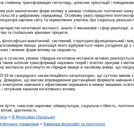
на глибинну трансформацію світогляду, ціннісних орієнтацій і поведінко
ям ролі некінетичних форм впливу в умовах глобальної політичної конку
суспільств у цифровому середовищі. Особливу увагу приділено політико-ф
ініціатора картини світу та нормативних уявлень про соціальну реальніст
теристик когнітивної експансії, аналіз її механізмів і сфер реалізації, 
тва та глобальних кризових процесів.
 філософсько-аналітичний, системний, структурно-функціональний і мі
агатовимірне явище, реалізація якого відбувається через узгоджені дії у
азних і мовних форм впливу на свідомість.
о в сучасних умовах гібридна когнітивна експансія активно реалізується
 також шляхом трансформації наукових теорій і освітніх програм з метою 
ну експансію розглянуто як гібридне явище в часовому вимірі, що поєдну
-19 як своєрідного «екзистенційного каталізатора», що суттєво змінив х
. Доведено, що масове впровадження дистанційних форматів навчання й 
що електронне навчання є ефективним переважно в межах змішаних освітн
і потужним каналом когнітивного впливу.
я буття, смислові наративи; кіберкультура; соціальна стійкість, політични
 вплив, ідентичність
ігія
>
B Філософія (Загальне)
 публічного управління
>
Кафедра філософії та політології