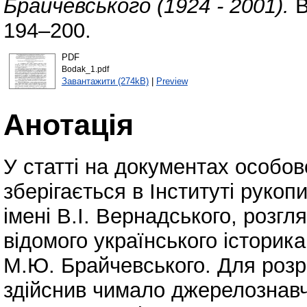
Брайчевського (1924 - 2001).
В
194–200.
PDF
Bodak_1.pdf
Завантажити (274kB)
|
Preview
Анотація
У статті на документах особов
зберігається в Інституті рукоп
імені В.І. Вернадського, розг
відомого українського історик
М.Ю. Брайчевського. Для розр
здійснив чимало джерелознавч