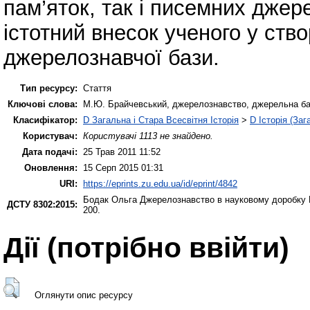
пам’яток, так і писемних джере
істотний внесок ученого у ство
джерелознавчої бази.
Тип ресурсу:
Стаття
Ключові слова:
М.Ю. Брайчевський, джерелознавство, джерельна ба
Класифікатор:
D Загальна і Стара Всесвітня Історія
>
D Історія (Заг
Користувач:
Користувачі 1113 не знайдено.
Дата подачі:
25 Трав 2011 11:52
Оновлення:
15 Серп 2015 01:31
URI:
https://eprints.zu.edu.ua/id/eprint/4842
Бодак Ольга
Джерелознавство в науковому доробку М
ДСТУ 8302:2015:
200.
Дії ​​(потрібно ввійти)
Оглянути опис ресурсу