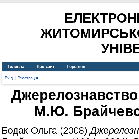
ЕЛЕКТРОН
ЖИТОМИРСЬК
УНІВ
Головна
Про сайт
Перегляд
Вхід
Реєстрація
Джерелознавство
М.Ю. Брайчевсь
Бодак Ольга
(2008)
Джерелозн