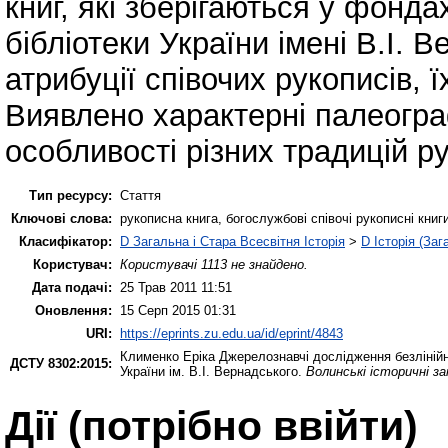
книг, які зберігаються у фонд
бібліотеки України імені В.І. 
атрибуції співочих рукописів, ї
Виявлено характерні палеограф
особливості різних традицій р
Тип ресурсу:
Стаття
Ключові слова:
рукописна книга, богослужбові співочі рукописні книги
Класифікатор:
D Загальна і Стара Всесвітня Історія
>
D Історія (Заг
Користувач:
Користувачі 1113 не знайдено.
Дата подачі:
25 Трав 2011 11:51
Оновлення:
15 Серп 2015 01:31
URI:
https://eprints.zu.edu.ua/id/eprint/4843
Клименко Еріка
Джерелознавчі дослідження безлінійни
ДСТУ 8302:2015:
України ім. В.І. Вернадського.
Волинські історичні за
Дії ​​(потрібно ввійти)