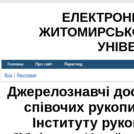
ЕЛЕКТРОН
ЖИТОМИРСЬК
УНІВ
Головна
Про сайт
Перегляд
Вхід
Реєстрація
Джерелознавчі до
співочих рукопи
Інституту рук