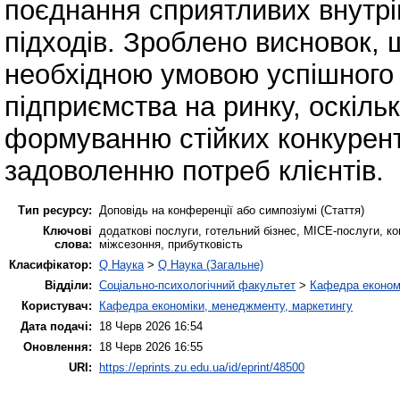
поєднання сприятливих внутріш
підходів. Зроблено висновок, 
необхідною умовою успішного 
підприємства на ринку, оскільк
формуванню стійких конкурен
задоволенню потреб клієнтів.
Тип ресурсу:
Доповідь на конференції або симпозіумі (Стаття)
Ключові
додаткові послуги, готельний бізнес, MICE-послуги, ко
слова:
міжсезоння, прибутковість
Класифікатор:
Q Наука
>
Q Наука (Загальне)
Відділи:
Соціально-психологічний факультет
>
Кафедра економі
Користувач:
Кафедра економіки, менеджменту, маркетингу
Дата подачі:
18 Черв 2026 16:54
Оновлення:
18 Черв 2026 16:55
URI:
https://eprints.zu.edu.ua/id/eprint/48500