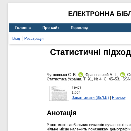
ЕЛЕКТРОННА БІБ
Головна
Про сайт
Перегляд
Вхід
Реєстрація
Статистичні підхо
Чугаєвська С. В.
,
Франовський А. Ц.
,
С
Статистика України. Т. 91, № 4. С. 45–53. ISS
Текст
1.pdf
Завантажити (857kB)
|
Preview
Анотація
У контексті глобальних викликів сучасності в
чільне місце належить показникам демографічн