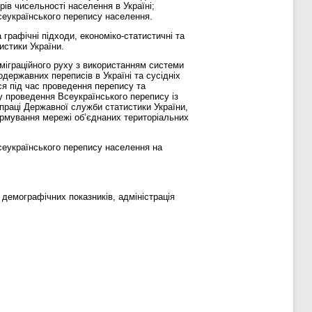
ів чисельності населення в Україні;
сеукраїнського перепису населення.
графічні підходи, економіко-статистичні та
истики України.
 міграційного руху з використанням системи
державних переписів в Україні та сусідніх
ся під час проведення перепису та
у проведення Всеукраїнського перепису із
праці Державної служби статистики України,
формування мережі об’єднаних територіальних
еукраїнського перепису населення на
демографічних показників, адміністрація