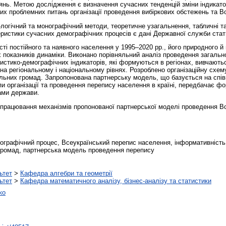
нь. Метою дослідження є визначення сучасних тенденцій зміни індикатор
х проблемних питань організації проведення вибіркових обстежень та В
логічний та монографічний методи, теоретичне узагальнення, табличні та 
ристики сучасних демографічних процесів є дані Державної служби стат
ті постійного та наявного населення у 1995–2020 рр., його природного й
 показників динаміки. Виконано порівняльний аналіз проведення загально
истико-демографічних індикаторів, які формуються в регіонах, вивчають
на регіональному і національному рівнях. Розроблено організаційну схем
альних громад. Запропонована партнерську модель, що базується на спів
апи організації та проведення перепису населення в країні, передбачає 
нами держави.
рацювання механізмів пропонованої партнерської моделі проведення Вс
ографічний процес, Всеукраїнський перепис населення, інформативність 
громад, партнерська модель проведення перепису
ьтет
>
Кафедра алгебри та геометрії
ьтет
>
Кафедра математичного аналізу, бізнес-аналізу та статистики
ко