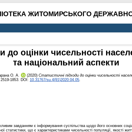
ЛІОТЕКА ЖИТОМИРСЬКОГО ДЕРЖАВНО
ди до оцінки чисельності насел
та національний аспекти
арана О. А.
(2020)
Статистичні підходи до оцінки чисельності насел
N 2519-1853. DOI:
10.31767/su.4(91)2020.04.05
.
ажливим завданням є інформування суспільства щодо його основних соціа
ої статистики, що є характеристиками чисельності популяції, якості ж