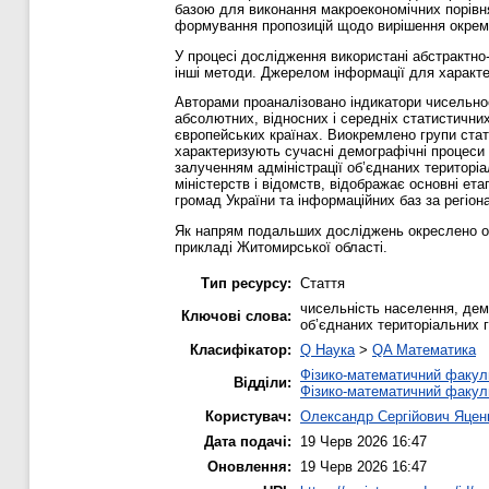
базою для виконання макроекономічних порівня
формування пропозицій щодо вирішення окреми
У процесі дослідження використані абстрактно-
інші методи. Джерелом інформації для характе
Авторами проаналізовано індикатори чисельнос
абсолютних, відносних і середніх статистичних
європейських країнах. Виокремлено групи стат
характеризують сучасні демографічні процеси 
залученням адміністрації об’єднаних територі
міністерств і відомств, відображає основні ет
громад України та інформаційних баз за регіо
Як напрям подальших досліджень окреслено оп
прикладі Житомирської області.
Тип ресурсу:
Стаття
чисельність населення, дем
Ключові слова:
об’єднаних територіальних 
Класифікатор:
Q Наука
>
QA Математика
Фізико-математичний факул
Відділи:
Фізико-математичний факул
Користувач:
Олександр Сергійович Яцен
Дата подачі:
19 Черв 2026 16:47
Оновлення:
19 Черв 2026 16:47