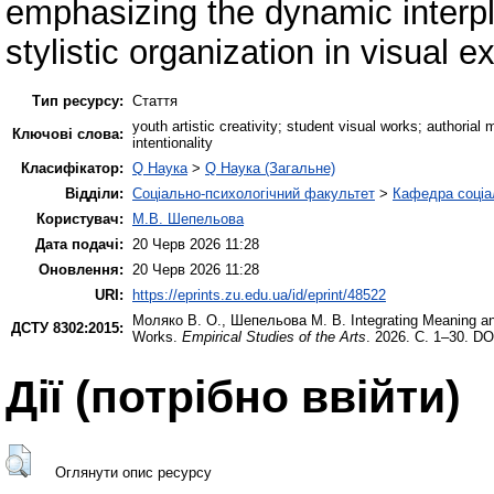
emphasizing the dynamic inter
stylistic organization in visual e
Тип ресурсу:
Стаття
youth artistic creativity; student visual works; authorial
Ключові слова:
intentionality
Класифікатор:
Q Наука
>
Q Наука (Загальне)
Відділи:
Соціально-психологічний факультет
>
Кафедра соціал
Користувач:
М.В. Шепельова
Дата подачі:
20 Черв 2026 11:28
Оновлення:
20 Черв 2026 11:28
URI:
https://eprints.zu.edu.ua/id/eprint/48522
Моляко В. О.
,
Шепельова М. В.
Integrating Meaning an
ДСТУ 8302:2015:
Works.
Empirical Studies of the Arts
. 2026. С. 1–30. DO
Дії ​​(потрібно ввійти)
Оглянути опис ресурсу