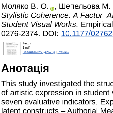
Моляко В. О.
,
Шепельова М. 
Stylistic Coherence: A Factor–An
Student Visual Works.
Empirical
0276-2374. DOI:
10.1177/0276
Текст
1.pdf
Завантажити (426kB)
|
Preview
Анотація
This study investigated the stru
of artistic expression in student
seven evaluative indicators. Exp
latent constructs – Authorial Me