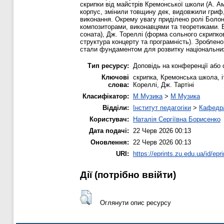
скрипки від майстрів Кремонської школи (А. Ам
корпус, змінили товщину дек, видовжили гриф, 
виконання. Окрему увагу приділено ролі Болонс
композиторами, виконавцями та теоретиками. Вис
соната), Дж. Тореллі (форма сольного скрипково
структура концерту та програмність). Зроблен
стали фундаментом для розвитку національних 
Тип ресурсу:
Доповідь на конференції або 
Ключові
скрипка, Кремонська школа, і
слова:
Кореллі, Дж. Тартіні
Класифікатор:
M Музика
>
M Музика
Відділи:
Інститут педагогіки
>
Кафедра
Користувач:
Наталія Сергіївна Борисенко
Дата подачі:
22 Черв 2026 00:13
Оновлення:
22 Черв 2026 00:13
URI:
https://eprints.zu.edu.ua/id/epr
Дії ​​(потрібно ввійти)
Оглянути опис ресурсу