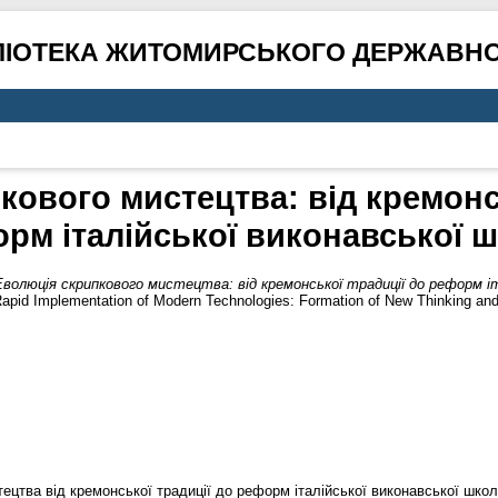
ЛІОТЕКА ЖИТОМИРСЬКОГО ДЕРЖАВНО
ового мистецтва: від кремонс
рм італійської виконавської 
Еволюція скрипкового мистецтва: від кремонської традиції до реформ іт
id Implementation of Modern Technologies: Formation of New Thinking and
ецтва від кремонської традиції до реформ італійської виконавської школ