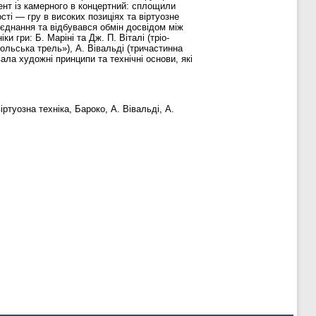
мент із камерного в концертний: сплощили
сті — гру в високих позиціях та віртуозне
’єднання та відбувався обмін досвідом між
 гри: Б. Маріні та Дж. П. Віталі (тріо-
вольська трель»), А. Вівальді (тричастинна
ла художні принципи та технічні основи, які
ртуозна техніка, Бароко, А. Вівальді, А.