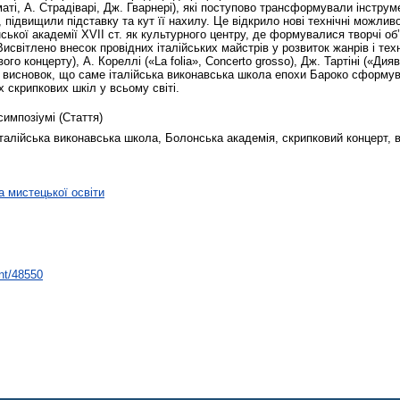
аті, А. Страдіварі, Дж. Гварнері), які поступово трансформували інстру
підвищили підставку та кут її нахилу. Це відкрило нові технічні можливо
ької академії XVII ст. як культурного центру, де формувалися творчі об
вітлено внесок провідних італійських майстрів у розвиток жанрів і техніки
го концерту), А. Кореллі («La folia», Concerto grosso), Дж. Тартіні («Дия
о висновок, що саме італійська виконавська школа епохи Бароко сформува
скрипкових шкіл у всьому світі.
симпозіумі (Стаття)
талійська виконавська школа, Болонська академія, скрипковий концерт, ві
 мистецької освіти
int/48550