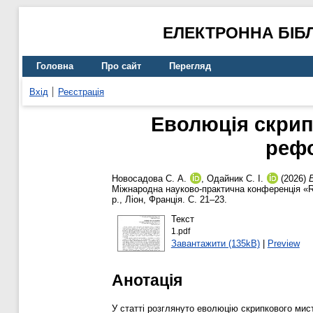
ЕЛЕКТРОННА БІБ
Головна
Про сайт
Перегляд
Вхід
Реєстрація
Еволюція скрипк
рефо
Новосадова С. А.
,
Одайник С. І.
(2026)
Міжнародна науково-практична конференція «Rap
р., Ліон, Франція. С. 21–23.
Текст
1.pdf
Завантажити (135kB)
|
Preview
Анотація
У статті розглянуто еволюцію скрипкового мист