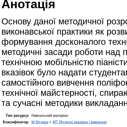
Анотація
Основу даної методичної розр
виконавської практики як розв
формування досконалого техні
методичні засади роботи над 
технічною мобільністю піаніс
вказівок було надати студента
самостійного вивчення поліфо
технічної майстерності, спираю
та сучасні методики викладанн
Тип ресурсу:
Навчальний матеріал
Класифікатор:
M Музика
>
MT Музичні вказівки і вивчення