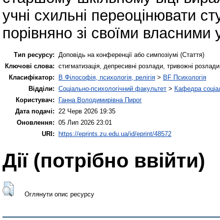
учні схильні переоцінювати сту
порівняно зі своїми власними 
Тип ресурсу:
Доповідь на конференції або симпозіумі (Стаття)
Ключові слова:
стигматизація, депресивні розлади, тривожні розлади
Класифікатор:
B Філософія, психологія, релігія
>
BF Психологія
Відділи:
Соціально-психологічний факультет
>
Кафедра соціал
Користувач:
Ганна Володимирівна Пирог
Дата подачі:
22 Черв 2026 19:35
Оновлення:
05 Лип 2026 23:01
URI:
https://eprints.zu.edu.ua/id/eprint/48572
Дії ​​(потрібно ввійти)
Оглянути опис ресурсу