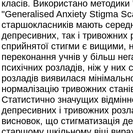
класів. Використано методики 
"Generalised Anxiety Stigma S
старшокласників мають середні
депресивних, так і тривожних 
сприйнятої стигми є вищими, н
переконання учнів у більш нег
психічних розладів, ніж у них
розладів виявилася мінімальн
нормалізацію тривожних стані
Статистично значущих відмінно
депресивних і тривожних розл
висновок, що стигматизація де
старшому шкільному віці вира