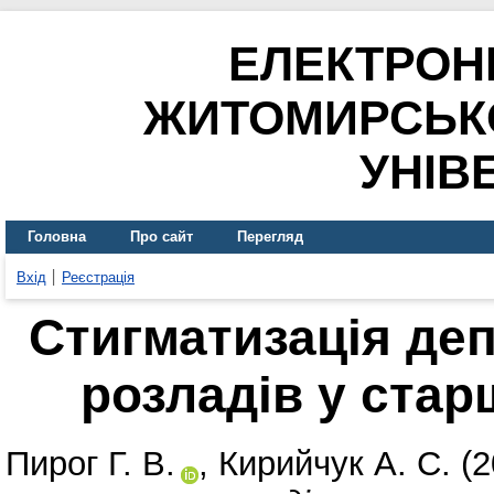
ЕЛЕКТРОН
ЖИТОМИРСЬК
УНІВ
Головна
Про сайт
Перегляд
Вхід
Реєстрація
Стигматизація де
розладів у стар
Пирог Г. В.
,
Кирийчук А. С.
(2