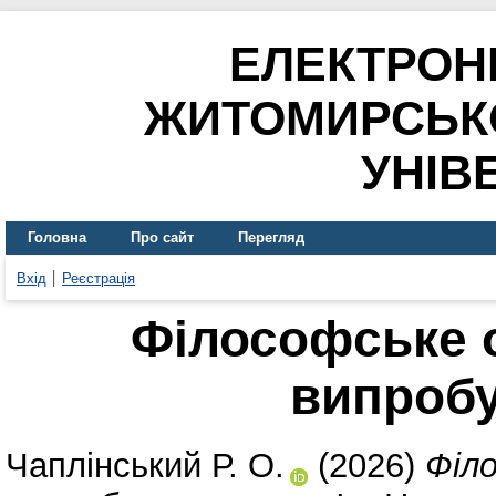
ЕЛЕКТРОН
ЖИТОМИРСЬК
УНІВ
Головна
Про сайт
Перегляд
Вхід
Реєстрація
Філософське 
випроб
Чаплінський Р. О.
(2026)
Філ