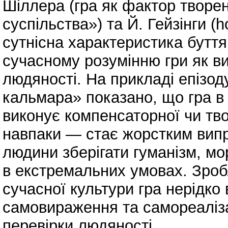
Шіллера (гра як фактор творен
суспільства») та Й. Гейзінги 
сутнісна характеристика бутт
сучасному розумінню гри як в
людяності. На прикладі епізод
кальмара» показано, що гра в
виконує компенсаторної чи твор
навпаки — стає жорстким випр
людини зберігати гуманізм, мо
в екстремальних умовах. Зроб
сучасної культури гра нерідко
самовираження та самореаліза
перевірки людяності.