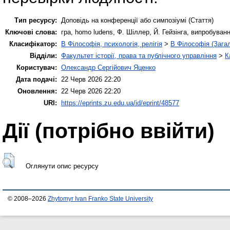
Тип ресурсу:
Доповідь на конференції або симпозіумі (Стаття)
Ключові слова:
гра, homo ludens, Ф. Шіллер, Й. Гейзінга, випробува
Класифікатор:
B Філософія, психологія, релігія
>
B Філософія (Зага
Відділи:
Факультет історії, права та публічного управління
>
К
Користувач:
Олександр Сергійович Яценко
Дата подачі:
22 Черв 2026 22:20
Оновлення:
22 Черв 2026 22:20
URI:
https://eprints.zu.edu.ua/id/eprint/48577
Дії ​​(потрібно ввійти)
Оглянути опис ресурсу
© 2008–2026
Zhytomyr Ivan Franko State University