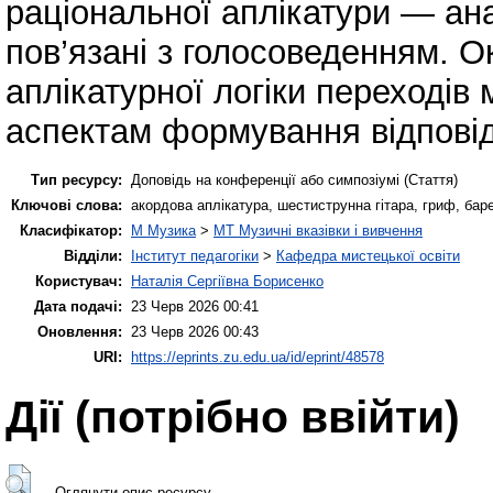
раціональної аплікатури — анат
пов’язані з голосоведенням. 
аплікатурної логіки переходів
аспектам формування відповід
Тип ресурсу:
Доповідь на конференції або симпозіумі (Стаття)
Ключові слова:
акордова аплікатура, шестиструнна гітара, гриф, баре
Класифікатор:
M Музика
>
MT Музичні вказівки і вивчення
Відділи:
Інститут педагогіки
>
Кафедра мистецької освіти
Користувач:
Наталія Сергіївна Борисенко
Дата подачі:
23 Черв 2026 00:41
Оновлення:
23 Черв 2026 00:43
URI:
https://eprints.zu.edu.ua/id/eprint/48578
Дії ​​(потрібно ввійти)
Оглянути опис ресурсу