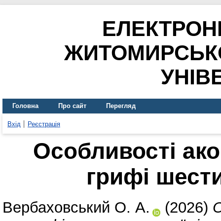
ЕЛЕКТРОН
ЖИТОМИРСЬК
УНІВ
Головна
Про сайт
Перегляд
Вхід
Реєстрація
Особливості ако
грифі шести
Вербаховський О. А.
(2026)
О