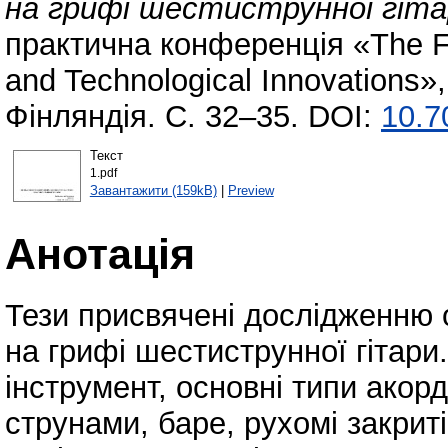
на грифі шестиструнної гіта
практична конференція «The Fu
and Technological Innovations»,
Фінляндія. С. 32–35. DOI:
10.7
Текст
1.pdf
Завантажити (159kB)
|
Preview
Анотація
Тези присвячені дослідженню 
на грифі шестиструнної гітар
інструмент, основні типи акорд
струнами, баре, рухомі закрит