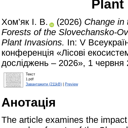
Plant
Хом’як І. В.
(2026)
Change in 
Forests of the Slovechansko-Ovr
Plant Invasions.
In: V Всеукраї
конференція «Лісові екосистем
досліджень – 2026», 1 червня 
Текст
1.pdf
Завантажити (211kB)
|
Preview
Анотація
The article examines the impact