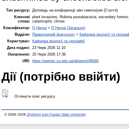
Тип ресурсу:
Доповідь на конференції або симпозіумі (Стаття)
Ключові
plant invasions, Robinia pseudoacacia, secondary forests
слова:
catastrophic climax
Класифікатор:
Q Наука
>
Q Наука (Загальне)
Відділи:
Природничий факультет
>
Кафедра екології та географ
Користувач:
Кафедра екології та географії
Дата подачі:
23 Черв 2026 11:10
Оновлення:
25 Черв 2026 17:36
URI:
https://eprints.zu.edu.ua/id/eprint/48580
Дії ​​(потрібно ввійти)
Оглянути опис ресурсу
© 2008–2026
Zhytomyr Ivan Franko State University