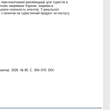
персоналізовані рекомендації для туристів в
фічних напрямках Європи, зокрема в
ати лояльність клієнтів. У результаті
з попитом на туристичний продукт чи послугу
ігатор
. 2026. № 85. С. 565–570. DOI: