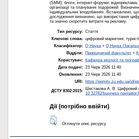
(SMM); блоги, інтернет-форуми; відеореклама;
організації та плануванні подорожей. Визначе
індивідуальних вподобаннях. Встановлено, що 
дослідження визначено, що використання цифр
та значно скоротить витрати на рекламу.
Тип ресурсу:
Стаття
Ключові слова:
цифровий маркетинг, турист
Класифікатор:
Q Наука
>
Q Наука (Загальн
Відділи:
Природничий факультет
>
К
Користувач:
Кафедра екології та географ
Дата подачі:
23 Черв 2026 11:40
Оновлення:
23 Черв 2026 11:40
URI:
https://eprints.zu.edu.ua/id/e
Шестакова А. В.
Цифровий ма
ДСТУ 8302:2015:
10.32782/business-navigator.
Дії ​​(потрібно ввійти)
Оглянути опис ресурсу