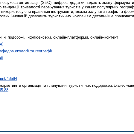
 пошукова оптимізація (SEO); цифрові додатки надають змогу формувати 
но тенденції тривалості перебування туристів у самих популярних геогра
використовуючи правильні інструменти, можна залучати трафік та формув
ових інновацій дозволить туристичним компаніям детальніше працювати 
ичні подорожі, інфлюєнсери, онлайн-платформи, онлайн-контент
е)
афедра екології та географії
ії
print/48584
ркетинг в організації та плануванні туристичних подорожей.
Бізнес-нав
85-88
.