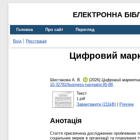
ЕЛЕКТРОННА БІБ
Головна
Про сайт
Перегляд
Вхід
Реєстрація
Цифровий марке
Шестакова А. В.
(2026)
Цифровий маркетинг
10.32782/business-navigator.85-88
.
Текст
1.pdf
Завантажити (211kB)
|
Preview
Анотація
Стаття присвячена дослідженню проблемних пи
соціальних мереж в організації та плануванні