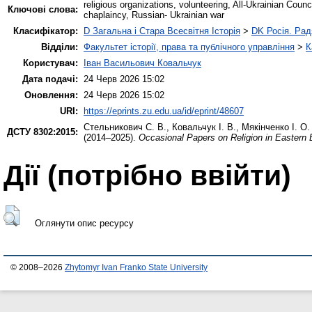
religious organizations, volunteering, All-Ukrainian Cou
Ключові слова:
chaplaincy, Russian- Ukrainian war
Класифікатор:
D Загальна і Стара Всесвітня Історія
>
DK Росія. Ра
Відділи:
Факультет історії, права та публічного управління
>
К
Користувач:
Іван Васильович Ковальчук
Дата подачі:
24 Черв 2026 15:02
Оновлення:
24 Черв 2026 15:02
URI:
https://eprints.zu.edu.ua/id/eprint/48607
Стельникович С. В.
,
Ковальчук І. В.
,
Мякінченко І. О.
ДСТУ 8302:2015:
(2014–2025).
Occasional Papers on Religion in Eastern
Дії ​​(потрібно ввійти)
Оглянути опис ресурсу
© 2008–2026
Zhytomyr Ivan Franko State University