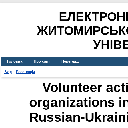
ЕЛЕКТРОН
ЖИТОМИРСЬК
УНІВ
Головна
Про сайт
Перегляд
Вхід
Реєстрація
Volunteer acti
organizations i
Russian-Ukrain