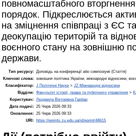
повномасштабного вторгнення 
порядок. Підкреслюється акти
на зміцнення співпраці з ЄС т
деокупацію територій та відно
воєнного стану на зовнішню п
держави.
Тип ресурсу:
Доповідь на конференції або симпозіумі (Стаття)
Ключові слова:
зовнішня політика України, міжнародні відносини, воє
Класифікатор:
J Політичні Науки
>
JZ Міжнародні відносини
Відділи:
Факультет історії, права та публічного управління
>
К
Користувач:
Людмила Вікторівна Гарбар
Дата подачі:
25 Черв 2026 09:33
Оновлення:
25 Черв 2026 09:33
URI:
https://eprints.zu.edu.ua/id/eprint/48615