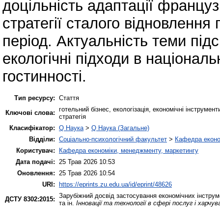
доцільність адаптації французь
стратегії сталого відновлення 
період. Актуальність теми під
екологічні підходи в національ
гостинності.
Тип ресурсу:
Стаття
готельний бізнес, екологізація, економічні інструме
Ключові слова:
стратегія
Класифікатор:
Q Наука
>
Q Наука (Загальне)
Відділи:
Соціально-психологічний факультет
>
Кафедра еконо
Користувач:
Кафедра економіки, менеджменту, маркетингу
Дата подачі:
25 Трав 2026 10:53
Оновлення:
25 Трав 2026 10:54
URI:
https://eprints.zu.edu.ua/id/eprint/48626
Зарубіжний досвід застосування економічних інструме
ДСТУ 8302:2015:
та ін.
Інновації та технології в сфері послуг і харчув