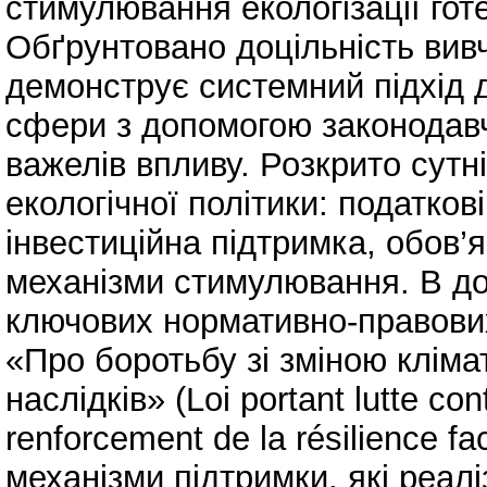
стимулювання екологізації гот
Обґрунтовано доцільність вив
демонструє системний підхід д
сфери з допомогою законодавч
важелів впливу. Розкрито сутн
екологічної політики: податков
інвестиційна підтримка, обов’я
механізми стимулювання. В до
ключових нормативно-правових
«Про боротьбу зі зміною клімат
наслідків» (Loi portant lutte con
renforcement de la résilience fa
механізми підтримки, які реал