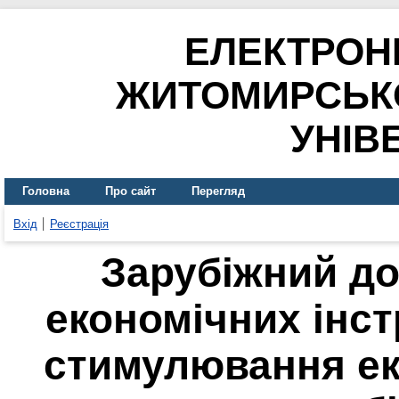
ЕЛЕКТРОН
ЖИТОМИРСЬК
УНІВ
Головна
Про сайт
Перегляд
Вхід
Реєстрація
Зарубіжний до
економічних інс
стимулювання еко