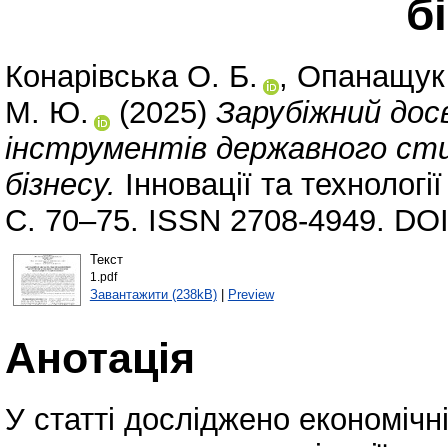
б
Конарівська О. Б.
,
Опанащук
М. Ю.
(2025)
Зарубіжний дос
інструментів державного сти
бізнесу.
Інновації та технологі
С. 70–75. ISSN 2708-4949. DO
Текст
1.pdf
Завантажити (238kB)
|
Preview
Анотація
У статті досліджено економічн