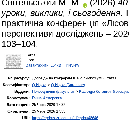
Світельський М. М.
(2026)
40
уроки, виклики, і сьогодення.
I
практична конференція «Лісові
перспективи досліджень – 2026
103–104.
Текст
1.pdf
Завантажити (154kB)
|
Preview
Тип ресурсу:
Доповідь на конференції або симпозіумі (Стаття)
Класифікатор:
Q Наука
>
Q Наука (Загальне)
Відділи:
Природничий факультет
>
Кафедра ботаніки, біоресурс
Користувач:
Ганна Федорович
Дата подачі:
25 Черв 2026 17:32
Оновлення:
25 Черв 2026 17:33
URI:
https://eprints.zu.edu.ua/id/eprint/48646