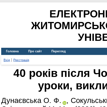
ЕЛЕКТРОН
ЖИТОМИРСЬК
УНІВ
Головна
Про сайт
Перегляд
Вхід
Реєстрація
40 років після Ч
уроки, викли
Дунаєвська О. Ф.
,
Сокульськи