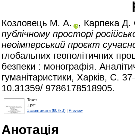
Козловець М. А.
,
Карпека Д. 
публічному просторі російськ
неоімперський проєкт сучасної
глобальних геополітичних проц
безпеки : монографія. Аналіти
гуманітаристики, Харків, С. 37
10.31359/ 9786178518905.
Текст
1.pdf
Завантажити (807kB)
|
Preview
Анотація