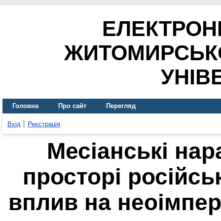
ЕЛЕКТРОН
ЖИТОМИРСЬК
УНІВ
Головна
Про сайт
Перегляд
Вхід
Реєстрація
Месіанські нар
просторі російськ
вплив на неоімпер