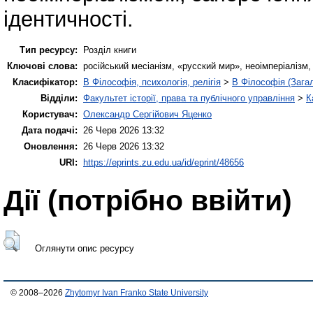
ідентичності.
Тип ресурсу:
Розділ книги
Ключові слова:
російський месіанізм, «русский мир», неоімперіалізм,
Класифікатор:
B Філософія, психологія, релігія
>
B Філософія (Зага
Відділи:
Факультет історії, права та публічного управління
>
К
Користувач:
Олександр Сергійович Яценко
Дата подачі:
26 Черв 2026 13:32
Оновлення:
26 Черв 2026 13:32
URI:
https://eprints.zu.edu.ua/id/eprint/48656
Дії ​​(потрібно ввійти)
Оглянути опис ресурсу
© 2008–2026
Zhytomyr Ivan Franko State University