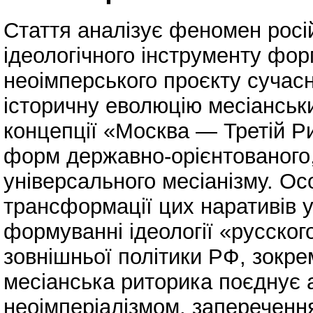
Стаття аналізує феномен росій
ідеологічного інструменту фор
неоімперського проєкту сучасн
історичну еволюцію месіанськи
концепції «Москва — Третій Ри
форм державно-орієнтованого,
універсального месіанізму. Ос
трансформації цих наративів у
формуванні ідеології «русског
зовнішньої політики РФ, зокре
месіанська риторика поєднує а
неоімперіалізмом, заперечення