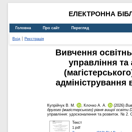
ЕЛЕКТРОННА БІБ
Головна
Про сайт
Перегляд
Вхід
Реєстрація
Вивчення освітнь
управління та
(магістерського
адміністрування 
Купрійчук В. М.
,
Клочко А. А.
(2026)
Вив
другого (магістерського) рівня вищої освіти
управління: удосконалення та розвиток. № 2. С
Текст
1.pdf