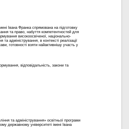
мені Івана Франка спрямована на підготовку
ування та право, набуття компетентностей для
ормування високоосвіченої, національно-
 та адміністрування, в контексті реалізації
ави, готовності взяти найактивнішу участь у
ормування, відповідальність, закони та
ління та адміністрування» освітньої програми
кому державному університеті імені Івана