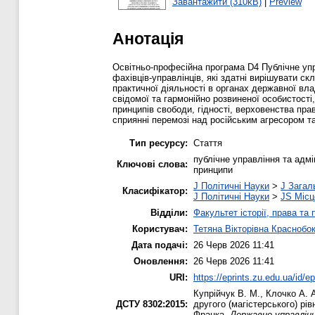
Завантажити (310kB)
|
Preview
Анотація
Освітньо-професійна програма D4 Публічне упр
фахівців-управлінців, які здатні вирішувати с
практичної діяльності в органах державної вл
свідомої та гармонійно розвиненої особистості
принципів свободи, гідності, верховенства пра
сприянні перемозі над російським агресором та
Тип ресурсу:
Стаття
публічне управління та адмі
Ключові слова:
принципи
J Політичні Науки
>
J Загал
Класифікатор:
J Політичні Науки
>
JS Місц
Відділи:
Факультет історії, права та
Користувач:
Тетяна Вікторівна Краснобо
Дата подачі:
26 Черв 2026 11:41
Оновлення:
26 Черв 2026 11:41
URI:
https://eprints.zu.edu.ua/id/e
Купрійчук В. М.
,
Клочко А. 
ДСТУ 8302:2015:
другого (магістерського) рі
Франка.
Державне управлін