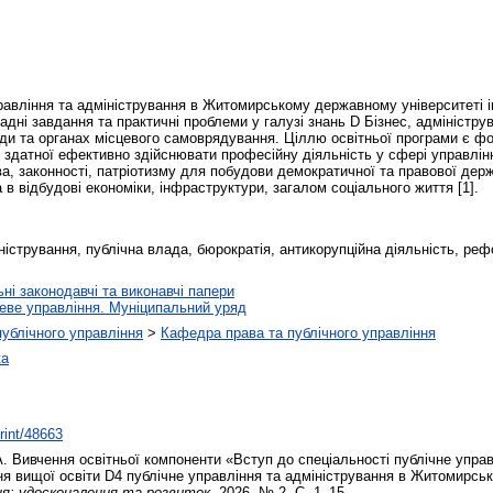
авління та адміністрування в Житомирському державному університеті і
кладні завдання та практичні проблеми у галузі знань D Бізнес, адміністр
ади та органах місцевого самоврядування. Ціллю освітньої програми є ф
, здатної ефективно здійснювати професійну діяльність у сфері управління
ва, законності, патріотизму для побудови демократичної та правової держ
 в відбудові економіки, інфраструктури, загалом соціального життя [1].
ністрування, публічна влада, бюрократія, антикорупційна діяльність, реф
ьні законодавчі та виконавчі папери
еве управління. Муніципальний уряд
 публічного управління
>
Кафедра права та публічного управління
ка
print/48663
А.
Вивчення освітньої компоненти «Вступ до спеціальності публічне управ
вня вищої освіти D4 публічне управління та адміністрування в Житомирсь
ня: удосконалення та розвиток
. 2026. № 2. С. 1–15.